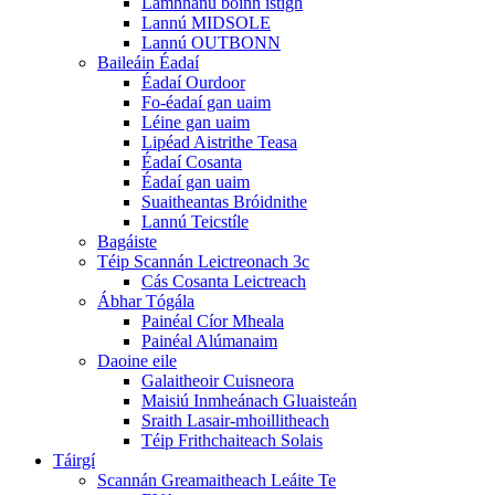
Lamhnánú boinn istigh
Lannú MIDSOLE
Lannú OUTBONN
Baileáin Éadaí
Éadaí Ourdoor
Fo-éadaí gan uaim
Léine gan uaim
Lipéad Aistrithe Teasa
Éadaí Cosanta
Éadaí gan uaim
Suaitheantas Bróidnithe
Lannú Teicstíle
Bagáiste
Téip Scannán Leictreonach 3c
Cás Cosanta Leictreach
Ábhar Tógála
Painéal Cíor Mheala
Painéal Alúmanaim
Daoine eile
Galaitheoir Cuisneora
Maisiú Inmheánach Gluaisteán
Sraith Lasair-mhoillitheach
Téip Frithchaiteach Solais
Táirgí
Scannán Greamaitheach Leáite Te