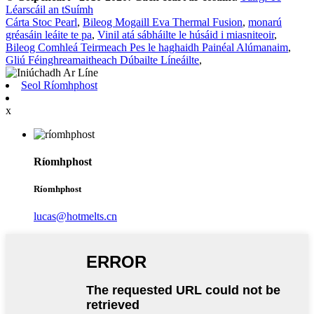
Léarscáil an tSuímh
Cárta Stoc Pearl
,
Bileog Mogaill Eva Thermal Fusion
,
monarú
gréasáin leáite te pa
,
Vinil atá sábháilte le húsáid i miasniteoir
,
Bileog Comhleá Teirmeach Pes le haghaidh Painéal Alúmanaim
,
Gliú Féinghreamaitheach Dúbailte Líneáilte
,
Seol Ríomhphost
x
Ríomhphost
Ríomhphost
lucas@hotmelts.cn