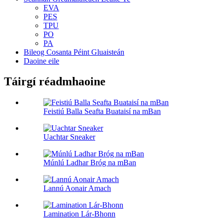
EVA
PES
TPU
PO
PA
Bileog Cosanta Péint Gluaisteán
Daoine eile
Táirgí réadmhaoine
Feistiú Balla Seafta Buataisí na mBan
Uachtar Sneaker
Múnlú Ladhar Bróg na mBan
Lannú Aonair Amach
Lamination Lár-Bhonn