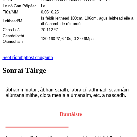
Le nó Gan Páipéar
Le
Tiús/MM
0.05~0.25
Is féidir leithead 100cm, 106cm, agus leithead eile a
Leithead/M
dhéanamh de réir ordú
Crios Leá
70-112 ℃
Ceardaíocht
130-160 ℃,
6-10s, 0.2-0.6Mpa
Oibriúcháin
Seol ríomhphost chugainn
Sonraí Táirge
ábhair mhiotail, ábhair sciath, fabraicí, adhmad, scannáin
alúmanaimithe, cíora meala alúmanaim, etc. a nascadh.
Buntáiste