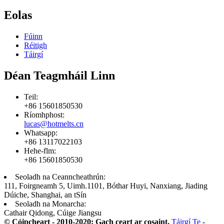
Eolas
Fúinn
Réitigh
Táirgí
Déan Teagmháil Linn
Teil:
+86 15601850530
Ríomhphost:
lucas@hotmelts.cn
Whatsapp:
+86 13117022103
Hehe-flm:
+86 15601850530
Seoladh na Ceanncheathrún:
111, Foirgneamh 5, Uimh.1101, Bóthar Huyi, Nanxiang, Jiading
Dúiche, Shanghai, an tSín
Seoladh na Monarcha:
Cathair Qidong, Cúige Jiangsu
© Cóipcheart - 2010-2020: Gach ceart ar cosaint.
Táirgí Te
-