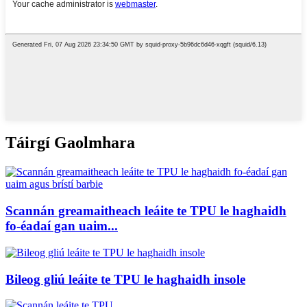
Táirgí Gaolmhara
Scannán greamaitheach leáite te TPU le haghaidh
fo-éadaí gan uaim...
Bileog gliú leáite te TPU le haghaidh insole