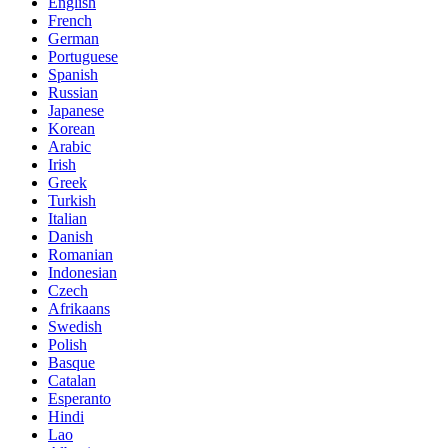
English
French
German
Portuguese
Spanish
Russian
Japanese
Korean
Arabic
Irish
Greek
Turkish
Italian
Danish
Romanian
Indonesian
Czech
Afrikaans
Swedish
Polish
Basque
Catalan
Esperanto
Hindi
Lao