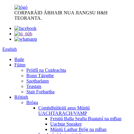
CORPARÁID ÁBHAIR NUA JIANGSU H&H
TEORANTA.
English
Baile
Fúinn
Próifíl na Cuideachta
Bonn Táirgthe
Saotharlann
Teastais
Stair Forbartha
Réitigh
Bróga
Comhdhúileáil agus Múnlú
UACHTARACH/VAMP
Feistiú Balla Seafta Buataisí na mBan
Uachtar Sneaker
Múnlú Ladhar Bróg na mBan