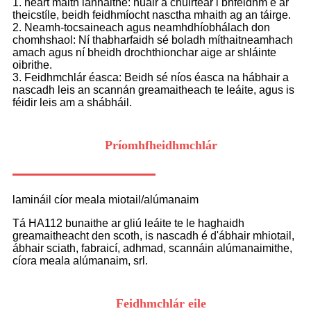
1. neart maith lannaithe: nuair a chuirtear i bhfeidhm é ar
theicstíle, beidh feidhmíocht nasctha mhaith ag an táirge.
2. Neamh-tocsaineach agus neamhdhíobhálach don
chomhshaol: Ní thabharfaidh sé boladh míthaitneamhach
amach agus ní bheidh drochthionchar aige ar shláinte
oibrithe.
3. Feidhmchlár éasca: Beidh sé níos éasca na hábhair a
nascadh leis an scannán greamaitheach te leáite, agus is
féidir leis am a shábháil.
Príomhfheidhmchlár
lamináil cíor meala miotail/alúmanaim
Tá HA112 bunaithe ar gliú leáite te le haghaidh
greamaitheacht den scoth, is nascadh é d'ábhair mhiotail,
ábhair sciath, fabraicí, adhmad, scannáin alúmanaimithe,
cíora meala alúmanaim, srl.
Feidhmchlár eile