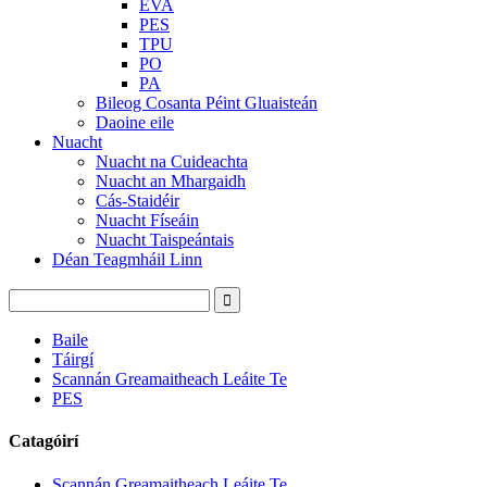
EVA
PES
TPU
PO
PA
Bileog Cosanta Péint Gluaisteán
Daoine eile
Nuacht
Nuacht na Cuideachta
Nuacht an Mhargaidh
Cás-Staidéir
Nuacht Físeáin
Nuacht Taispeántais
Déan Teagmháil Linn
Baile
Táirgí
Scannán Greamaitheach Leáite Te
PES
Catagóirí
Scannán Greamaitheach Leáite Te