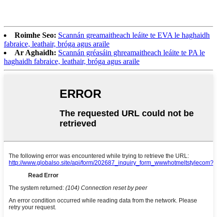
Roimhe Seo:
Scannán greamaitheach leáite te EVA le haghaidh
fabraice, leathair, bróga agus araile
Ar Aghaidh:
Scannán gréasáin ghreamaitheach leáite te PA le
haghaidh fabraice, leathair, bróga agus araile