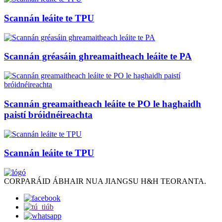
Scannán leáite te TPU
Scannán gréasáin ghreamaitheach leáite te PA
Scannán greamaitheach leáite te PO le haghaidh
paistí bróidnéireachta
Scannán leáite te TPU
CORPARÁID ÁBHAIR NUA JIANGSU H&H TEORANTA.