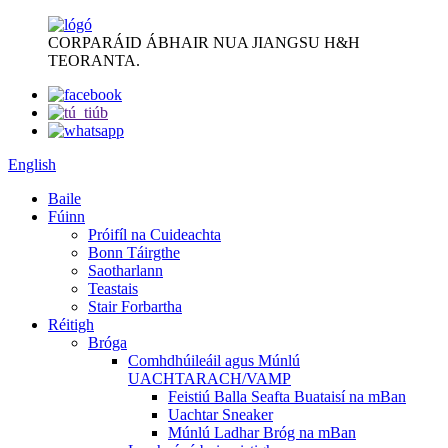
CORPARÁID ÁBHAIR NUA JIANGSU H&H
TEORANTA.
English
Baile
Fúinn
Próifíl na Cuideachta
Bonn Táirgthe
Saotharlann
Teastais
Stair Forbartha
Réitigh
Bróga
Comhdhúileáil agus Múnlú
UACHTARACH/VAMP
Feistiú Balla Seafta Buataisí na mBan
Uachtar Sneaker
Múnlú Ladhar Bróg na mBan