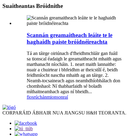
Suaitheantas Bróidnithe
Scannán greamaitheach leáite te le
haghaidh paiste bróidnéireachta
Tá an táirge oiriúnach d'fheidhmchláir gan fuáil
sa tionscal éadaigh le greamaitheacht mhaith agus
marthanacht níocháin. 1. neart maith lannaithe:
nuair a chuirtear i bhfeidhm ar theicstílí é, beidh
feidhmíocht nasctha mhaith ag an táirge. 2.
Neamh-tocsaineach agus neamhdhíobhálach don
chomhshaol: Ní thabharfaidh sé boladh
míthaitneamhach agus ní bheidh...
fiosrúchán
mionsonraí
CORPARÁID ÁBHAIR NUA JIANGSU H&H TEORANTA.