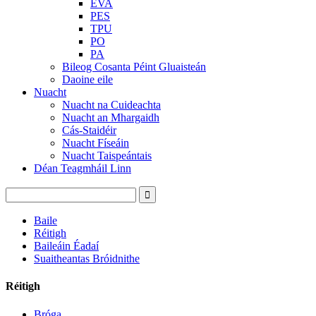
EVA
PES
TPU
PO
PA
Bileog Cosanta Péint Gluaisteán
Daoine eile
Nuacht
Nuacht na Cuideachta
Nuacht an Mhargaidh
Cás-Staidéir
Nuacht Físeáin
Nuacht Taispeántais
Déan Teagmháil Linn
Baile
Réitigh
Baileáin Éadaí
Suaitheantas Bróidnithe
Réitigh
Bróga