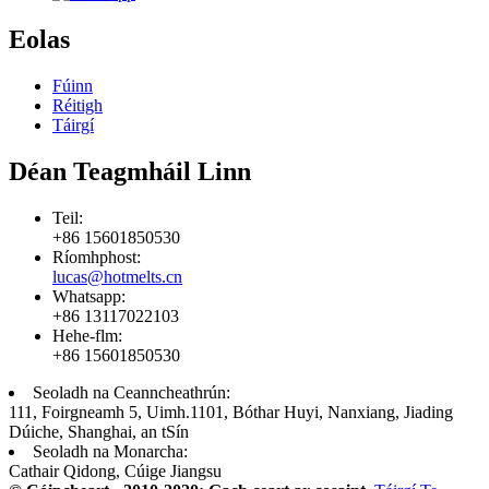
Eolas
Fúinn
Réitigh
Táirgí
Déan Teagmháil Linn
Teil:
+86 15601850530
Ríomhphost:
lucas@hotmelts.cn
Whatsapp:
+86 13117022103
Hehe-flm:
+86 15601850530
Seoladh na Ceanncheathrún:
111, Foirgneamh 5, Uimh.1101, Bóthar Huyi, Nanxiang, Jiading
Dúiche, Shanghai, an tSín
Seoladh na Monarcha:
Cathair Qidong, Cúige Jiangsu