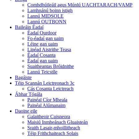
Comhdhúileáil agus Múnlú UACHTARACH/VAMP
Lamhnánú boinn istigh
Lannú MIDSOLE
Lannú OUTBONN
Baileáin Éadaí
Éadaí Ourdoor
Fo-éadaí gan uaim
Léine gan uaim
Lipéad Aistrithe Teasa
Éadaí Cosanta
Éadaí gan uaim
Suaitheantas Bróidnithe
Lannú Teicstíle
Bagáiste
Téip Scannán Leictreonach 3c
Cás Cosanta Leictreach
Ábhar Tógála
Painéal Cíor Mheala
Painéal Alúmanaim
Daoine eile
Galaitheoir Cuisneora
Maisiú Inmheánach Gluaisteán
Sraith Lasair-mhoillitheach
Téip Frithchaiteach Solais