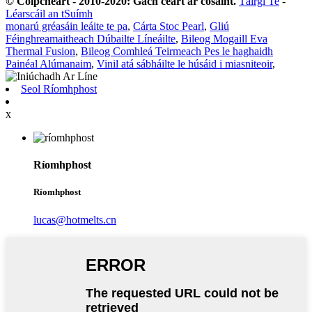
© Cóipcheart - 2010-2020: Gach ceart ar cosaint.
Táirgí Te
-
Léarscáil an tSuímh
monarú gréasáin leáite te pa
,
Cárta Stoc Pearl
,
Gliú
Féinghreamaitheach Dúbailte Líneáilte
,
Bileog Mogaill Eva
Thermal Fusion
,
Bileog Comhleá Teirmeach Pes le haghaidh
Painéal Alúmanaim
,
Vinil atá sábháilte le húsáid i miasniteoir
,
Seol Ríomhphost
x
Ríomhphost
Ríomhphost
lucas@hotmelts.cn