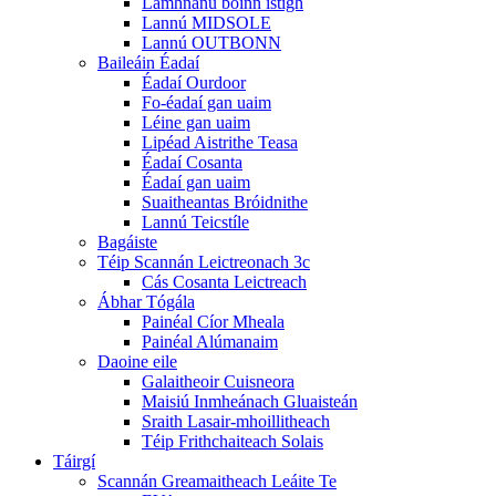
Lamhnánú boinn istigh
Lannú MIDSOLE
Lannú OUTBONN
Baileáin Éadaí
Éadaí Ourdoor
Fo-éadaí gan uaim
Léine gan uaim
Lipéad Aistrithe Teasa
Éadaí Cosanta
Éadaí gan uaim
Suaitheantas Bróidnithe
Lannú Teicstíle
Bagáiste
Téip Scannán Leictreonach 3c
Cás Cosanta Leictreach
Ábhar Tógála
Painéal Cíor Mheala
Painéal Alúmanaim
Daoine eile
Galaitheoir Cuisneora
Maisiú Inmheánach Gluaisteán
Sraith Lasair-mhoillitheach
Téip Frithchaiteach Solais
Táirgí
Scannán Greamaitheach Leáite Te