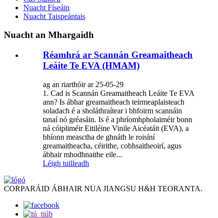
Nuacht Físeáin
Nuacht Taispeántais
Nuacht an Mhargaidh
Réamhrá ar Scannán Greamaitheach
Leáite Te EVA (HMAM)
ag an riarthóir ar 25-05-29
1. Cad is Scannán Greamaitheach Leáite Te EVA
ann? Is ábhar greamaitheach teirmeaplaisteach
soladach é a sholáthraítear i bhfoirm scannáin
tanaí nó gréasáin. Is é a phríomhpholaiméir bonn
ná cóipliméir Eitiléine Vinile Aicéatáit (EVA), a
bhíonn measctha de ghnáth le roisíní
greamaitheacha, céirithe, cobhsaitheoirí, agus
ábhair mhodhnaithe eile...
Léigh tuilleadh
CORPARÁID ÁBHAIR NUA JIANGSU H&H TEORANTA.