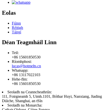
Eolas
Fúinn
Réitigh
Táirgí
Déan Teagmháil Linn
Teil:
+86 15601850530
Ríomhphost:
lucas@hotmelts.cn
Whatsapp:
+86 13117022103
Hehe-flm:
+86 15601850530
Seoladh na Ceanncheathrún:
111, Foirgneamh 5, Uimh.1101, Bóthar Huyi, Nanxiang, Jiading
Dúiche, Shanghai, an tSín
Seoladh na Monarcha:
Cathair Qidong, Cúige Jiangsu