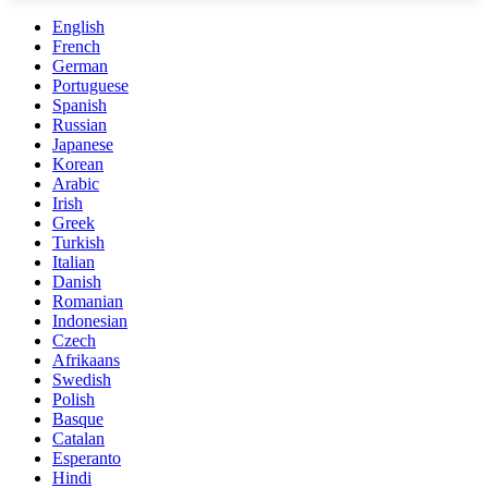
English
French
German
Portuguese
Spanish
Russian
Japanese
Korean
Arabic
Irish
Greek
Turkish
Italian
Danish
Romanian
Indonesian
Czech
Afrikaans
Swedish
Polish
Basque
Catalan
Esperanto
Hindi