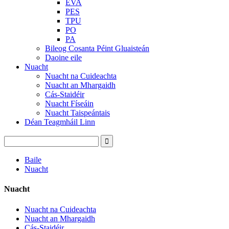
EVA
PES
TPU
PO
PA
Bileog Cosanta Péint Gluaisteán
Daoine eile
Nuacht
Nuacht na Cuideachta
Nuacht an Mhargaidh
Cás-Staidéir
Nuacht Físeáin
Nuacht Taispeántais
Déan Teagmháil Linn
Baile
Nuacht
Nuacht
Nuacht na Cuideachta
Nuacht an Mhargaidh
Cás-Staidéir