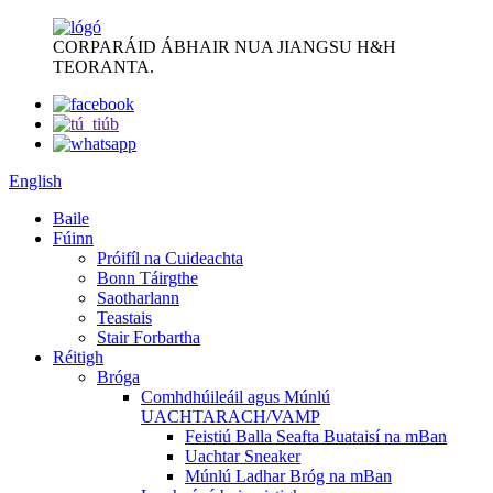
CORPARÁID ÁBHAIR NUA JIANGSU H&H
TEORANTA.
English
Baile
Fúinn
Próifíl na Cuideachta
Bonn Táirgthe
Saotharlann
Teastais
Stair Forbartha
Réitigh
Bróga
Comhdhúileáil agus Múnlú
UACHTARACH/VAMP
Feistiú Balla Seafta Buataisí na mBan
Uachtar Sneaker
Múnlú Ladhar Bróg na mBan