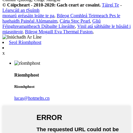
© Cóipcheart - 2010-2020: Gach ceart ar cosaint.
Táirgí Te
-
Léarscáil an tSuímh
monarú gréasáin leáite te pa
,
Bileog Comhleá Teirmeach Pes le
haghaidh Painéal Alúmanaim
,
Cárta Stoc Pearl
,
Gliú
Féinghreamaitheach Dúbailte Líneáilte
,
Vinil atá sábháilte le húsáid i
miasniteoir
,
Bileog Mogaill Eva Thermal Fusion
,
Seol Ríomhphost
x
Ríomhphost
Ríomhphost
lucas@hotmelts.cn