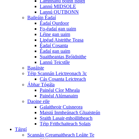
Lamhnánú boinn istigh
Lannú MIDSOLE
Lannú OUTBONN
Baileáin Éadaí
Éadaí Ourdoor
Fo-éadaí gan uaim
Léine gan uaim
Lipéad Aistrithe Teasa
Éadaí Cosanta
Éadaí gan uaim
Suaitheantas Bróidnithe
Lannú Teicstíle
Bagáiste
Téip Scannán Leictreonach 3c
Cás Cosanta Leictreach
Ábhar Tógála
Painéal Cíor Mheala
Painéal Alúmanaim
Daoine eile
Galaitheoir Cuisneora
Maisiú Inmheánach Gluaisteán
Sraith Lasair-mhoillitheach
Téip Frithchaiteach Solais
Táirgí
Scannán Greamaitheach Leáite Te