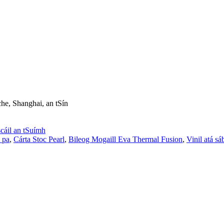
he, Shanghai, an tSín
cáil an tSuímh
e pa
,
Cárta Stoc Pearl
,
Bileog Mogaill Eva Thermal Fusion
,
Vinil atá sá