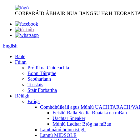
CORPARÁID ÁBHAIR NUA JIANGSU H&H TEORANTA
English
Baile
Fúinn
Próifíl na Cuideachta
Bonn Táirgthe
Saotharlann
Teastais
Stair Forbartha
Réitigh
Bróga
Comhdhúileáil agus Múnlú UACHTARACH/V
Feistiú Balla Seafta Buataisí na mBan
Uachtar Sneaker
Múnlú Ladhar Bróg na mBan
Lamhnánú boinn istigh
Lannú MIDSOLE