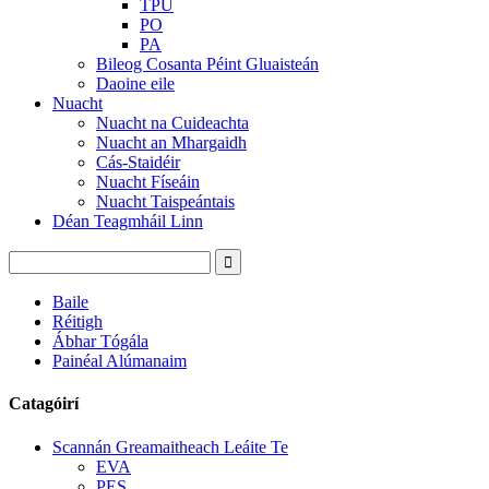
TPU
PO
PA
Bileog Cosanta Péint Gluaisteán
Daoine eile
Nuacht
Nuacht na Cuideachta
Nuacht an Mhargaidh
Cás-Staidéir
Nuacht Físeáin
Nuacht Taispeántais
Déan Teagmháil Linn
Baile
Réitigh
Ábhar Tógála
Painéal Alúmanaim
Catagóirí
Scannán Greamaitheach Leáite Te
EVA
PES