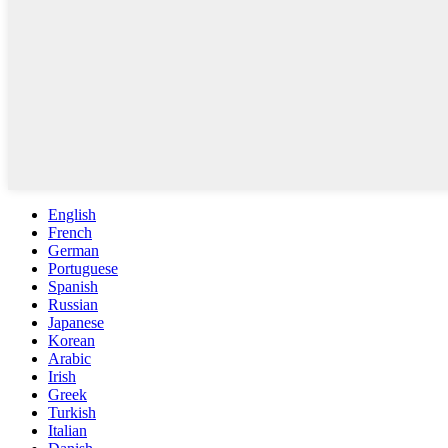
English
French
German
Portuguese
Spanish
Russian
Japanese
Korean
Arabic
Irish
Greek
Turkish
Italian