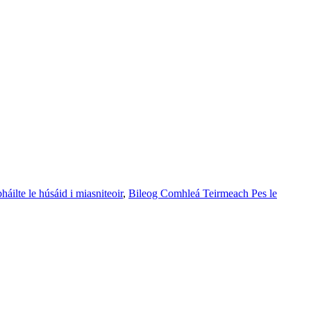
bháilte le húsáid i miasniteoir
,
Bileog Comhleá Teirmeach Pes le