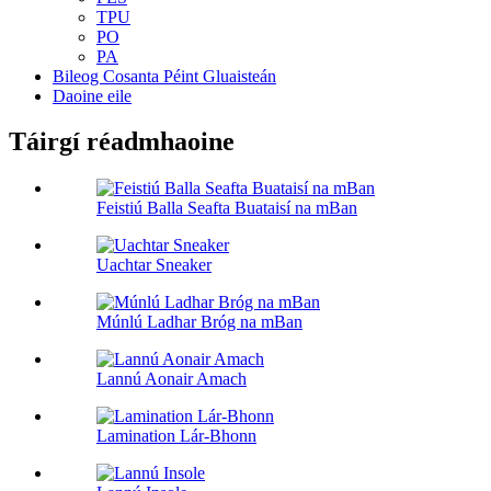
TPU
PO
PA
Bileog Cosanta Péint Gluaisteán
Daoine eile
Táirgí réadmhaoine
Feistiú Balla Seafta Buataisí na mBan
Uachtar Sneaker
Múnlú Ladhar Bróg na mBan
Lannú Aonair Amach
Lamination Lár-Bhonn