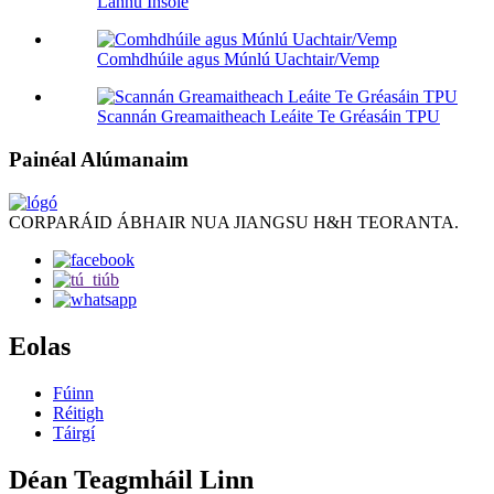
Lannú Insole
Comhdhúile agus Múnlú Uachtair/Vemp
Scannán Greamaitheach Leáite Te Gréasáin TPU
Painéal Alúmanaim
CORPARÁID ÁBHAIR NUA JIANGSU H&H TEORANTA.
Eolas
Fúinn
Réitigh
Táirgí
Déan Teagmháil Linn