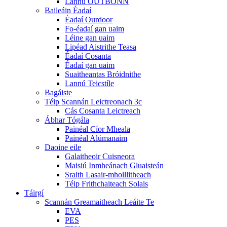
Lannú OUTBONN
Baileáin Éadaí
Éadaí Ourdoor
Fo-éadaí gan uaim
Léine gan uaim
Lipéad Aistrithe Teasa
Éadaí Cosanta
Éadaí gan uaim
Suaitheantas Bróidnithe
Lannú Teicstíle
Bagáiste
Téip Scannán Leictreonach 3c
Cás Cosanta Leictreach
Ábhar Tógála
Painéal Cíor Mheala
Painéal Alúmanaim
Daoine eile
Galaitheoir Cuisneora
Maisiú Inmheánach Gluaisteán
Sraith Lasair-mhoillitheach
Téip Frithchaiteach Solais
Táirgí
Scannán Greamaitheach Leáite Te
EVA
PES