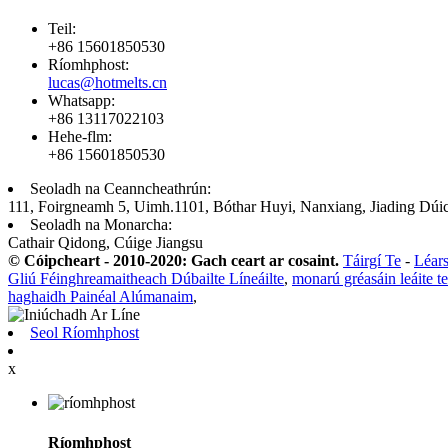
Teil:
+86 15601850530
Ríomhphost:
lucas@hotmelts.cn
Whatsapp:
+86 13117022103
Hehe-flm:
+86 15601850530
Seoladh na Ceanncheathrún:
111, Foirgneamh 5, Uimh.1101, Bóthar Huyi, Nanxiang, Jiading Dúic
Seoladh na Monarcha:
Cathair Qidong, Cúige Jiangsu
© Cóipcheart - 2010-2020: Gach ceart ar cosaint.
Táirgí Te
-
Léars
Gliú Féinghreamaitheach Dúbailte Líneáilte
,
monarú gréasáin leáite t
haghaidh Painéal Alúmanaim
,
Seol Ríomhphost
x
Ríomhphost