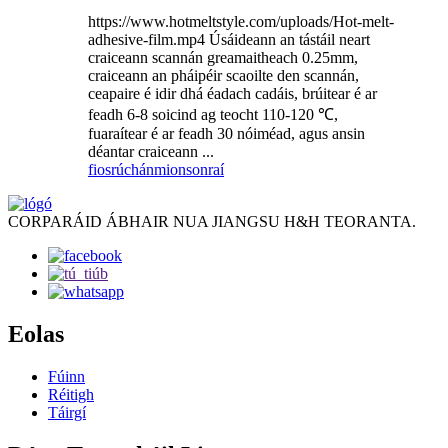
https://www.hotmeltstyle.com/uploads/Hot-melt-
adhesive-film.mp4 Úsáideann an tástáil neart
craiceann scannán greamaitheach 0.25mm,
craiceann an pháipéir scaoilte den scannán,
ceapaire é idir dhá éadach cadáis, brúitear é ar
feadh 6-8 soicind ag teocht 110-120 ℃,
fuaraítear é ar feadh 30 nóiméad, agus ansin
déantar craiceann ...
fiosrúchán
mionsonraí
CORPARÁID ÁBHAIR NUA JIANGSU H&H TEORANTA.
Eolas
Fúinn
Réitigh
Táirgí