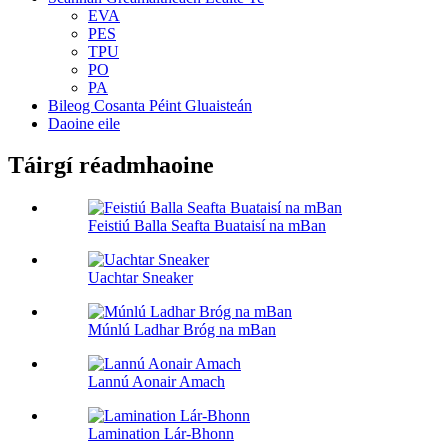
EVA
PES
TPU
PO
PA
Bileog Cosanta Péint Gluaisteán
Daoine eile
Táirgí réadmhaoine
Feistiú Balla Seafta Buataisí na mBan
Uachtar Sneaker
Múnlú Ladhar Bróg na mBan
Lannú Aonair Amach
Lamination Lár-Bhonn