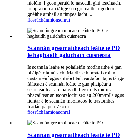
níolóin. I gcomparáid le nascadh gliú leachtach,
iompraíonn an táirge seo go maith ar go leor
gnéithe amhail an timpeallacht ...
fiosrúchán
mionsonraí
Scannán greamaitheach leáite te PO
le haghaidh galúcháin cuisneora
Is scannán leáite te polaileifín modhnaithe é gan
pháipéar bunúsach. Maidir le hiarratais roinnt
custaiméirí agus difríochtaí ceardaíochta, is táirge
fáilteach é scannán leáite te gan pháipéar a
scaoileadh ar an margadh freisin. Is minic a
phacáiltear an tsonraíocht seo ag 200m/rolla agus
líontar é le scannán mboilgeog le trastomhas
feadán páipéir 7.6cm. ...
fiosrúchán
mionsonraí
Scannán greamaitheach leáite te PO