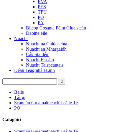
EVA
PES
TPU
PO
PA
Bileog Cosanta Péint Gluaisteán
Daoine eile
Nuacht
Nuacht na Cuideachta
Nuacht an Mhargaidh
Cás-Staidéir
Nuacht Físeáin
Nuacht Taispeántais
Déan Teagmháil Linn
Baile
Táirgí
Scannán Greamaitheach Leáite Te
PO
Catagóirí
Scannán Greamaitheach Leáite Te