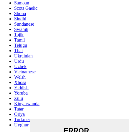
Samoan
Scots Gaelic
Shona
Sindhi
Sundanese
Swahili
Tajik
Tamil
Telugu
Thai
Ukrainian
Urdu
Uzbek
Vietnamese
Welsh
Xhosa
Yiddish
Yoruba
Zulu
Kinyarwanda
Tatar
Oriya
Turkmen
Uyghur