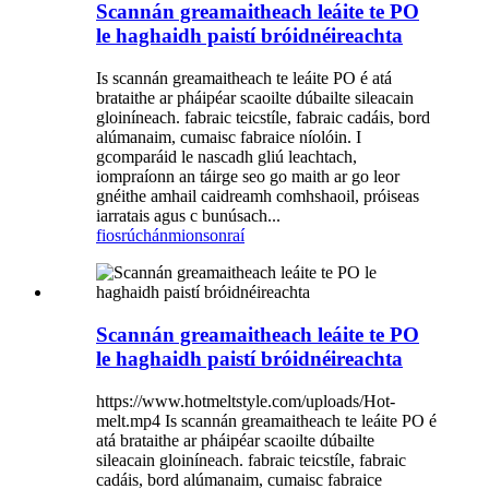
Scannán greamaitheach leáite te PO
le haghaidh paistí bróidnéireachta
Is scannán greamaitheach te leáite PO é atá
brataithe ar pháipéar scaoilte dúbailte sileacain
gloiníneach. fabraic teicstíle, fabraic cadáis, bord
alúmanaim, cumaisc fabraice níolóin. I
gcomparáid le nascadh gliú leachtach,
iompraíonn an táirge seo go maith ar go leor
gnéithe amhail caidreamh comhshaoil, próiseas
iarratais agus c bunúsach...
fiosrúchán
mionsonraí
Scannán greamaitheach leáite te PO
le haghaidh paistí bróidnéireachta
https://www.hotmeltstyle.com/uploads/Hot-
melt.mp4 Is scannán greamaitheach te leáite PO é
atá brataithe ar pháipéar scaoilte dúbailte
sileacain gloiníneach. fabraic teicstíle, fabraic
cadáis, bord alúmanaim, cumaisc fabraice