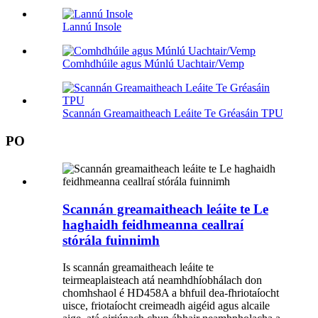
Lannú Insole
Comhdhúile agus Múnlú Uachtair/Vemp
Scannán Greamaitheach Leáite Te Gréasáin TPU
PO
Scannán greamaitheach leáite te Le
haghaidh feidhmeanna ceallraí
stórála fuinnimh
Is scannán greamaitheach leáite te
teirmeaplaisteach atá neamhdhíobhálach don
chomhshaol é HD458A a bhfuil dea-fhriotaíocht
uisce, friotaíocht creimeadh aigéid agus alcaile