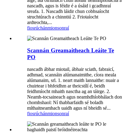
aige, atá oiriúnach chun ábhair neamhpholacha a
nascadh, agus is féidir é a úsáid i gcadhnraí
sreafa. 1. Nascadh láidir chun cobhsaíocht
struchtúrach a chinntiú 2. Friotaíocht
ardteochta,...
fiosrúchán
mionsonraí
Scannán Greamaitheach Leáite Te
PO
nascadh ábhar miotail, ábhair sciath, fabraicí,
adhmad, scannáin alúmanaimithe, cíora meala
alúmanaim, srl. 1. neart maith lannaithe: nuair a
chuirtear i bhfeidhm ar theicstílí é, beidh
feidhmíocht mhaith nasctha ag an táirge. 2.
Neamh-tocsaineach agus neamhdhíobhálach don
chomhshaol: Ní thabharfaidh sé boladh
míthaitneamhach uaidh agus ní bheidh sé...
fiosrúchán
mionsonraí