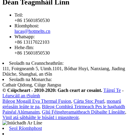
Déan Teagmháil Linn
Teil:
+86 15601850530
Ríomhphost:
lucas@hotmelts.cn
Whatsapp:
+86 13117022103
Hehe-flm:
+86 15601850530
Seoladh na Ceanncheathrún:
111, Foirgneamh 5, Uimh.1101, Bóthar Huyi, Nanxiang, Jiading
Dúiche, Shanghai, an tSín
Seoladh na Monarcha:
Cathair Qidong, Cúige Jiangsu
© Cóipcheart - 2010-2020: Gach ceart ar cosaint.
Táirgí Te
-
Léarscáil an tSuímh
Bileog Mogaill Eva Thermal Fusion
,
Cárta Stoc Pearl
,
monarú
gréasáin leáite te pa
,
Bileog Comhleá Teirmeach Pes le haghaidh
Painéal Alúmanaim
,
Gliú Féinghreamaitheach Dúbailte Líneáilte
,
Vinil atá sábháilte le húsáid i miasniteoir
,
Seol Ríomhphost