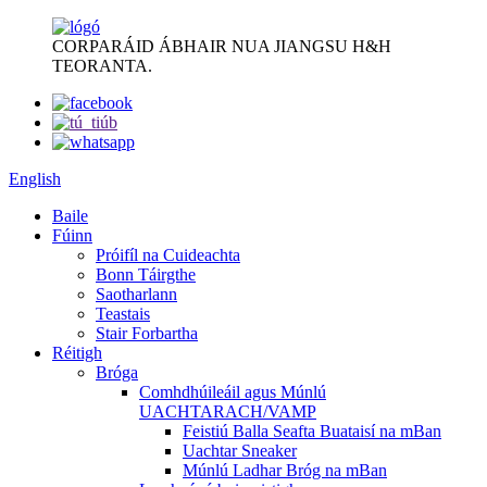
CORPARÁID ÁBHAIR NUA JIANGSU H&H
TEORANTA.
English
Baile
Fúinn
Próifíl na Cuideachta
Bonn Táirgthe
Saotharlann
Teastais
Stair Forbartha
Réitigh
Bróga
Comhdhúileáil agus Múnlú
UACHTARACH/VAMP
Feistiú Balla Seafta Buataisí na mBan
Uachtar Sneaker
Múnlú Ladhar Bróg na mBan