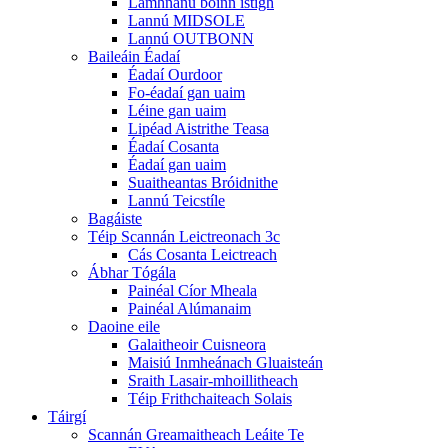
Lamhnánú boinn istigh
Lannú MIDSOLE
Lannú OUTBONN
Baileáin Éadaí
Éadaí Ourdoor
Fo-éadaí gan uaim
Léine gan uaim
Lipéad Aistrithe Teasa
Éadaí Cosanta
Éadaí gan uaim
Suaitheantas Bróidnithe
Lannú Teicstíle
Bagáiste
Téip Scannán Leictreonach 3c
Cás Cosanta Leictreach
Ábhar Tógála
Painéal Cíor Mheala
Painéal Alúmanaim
Daoine eile
Galaitheoir Cuisneora
Maisiú Inmheánach Gluaisteán
Sraith Lasair-mhoillitheach
Téip Frithchaiteach Solais
Táirgí
Scannán Greamaitheach Leáite Te