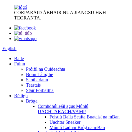
CORPARÁID ÁBHAIR NUA JIANGSU H&H
TEORANTA.
English
Baile
Fúinn
Próifíl na Cuideachta
Bonn Táirgthe
Saotharlann
Teastais
Stair Forbartha
Réitigh
Bróga
Comhdhúileáil agus Múnlú
UACHTARACH/VAMP
Feistiú Balla Seafta Buataisí na mBan
Uachtar Sneaker
Múnlú Ladhar Bróg na mBan