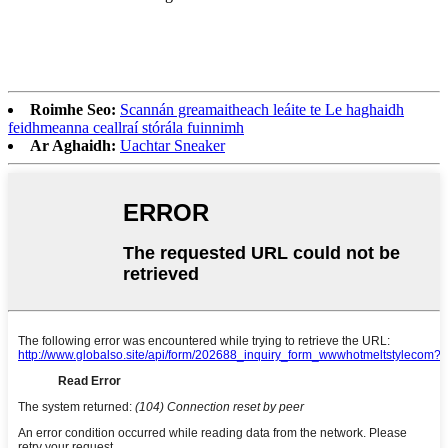
Roimhe Seo:
Scannán greamaitheach leáite te Le haghaidh
feidhmeanna ceallraí stórála fuinnimh
Ar Aghaidh:
Uachtar Sneaker