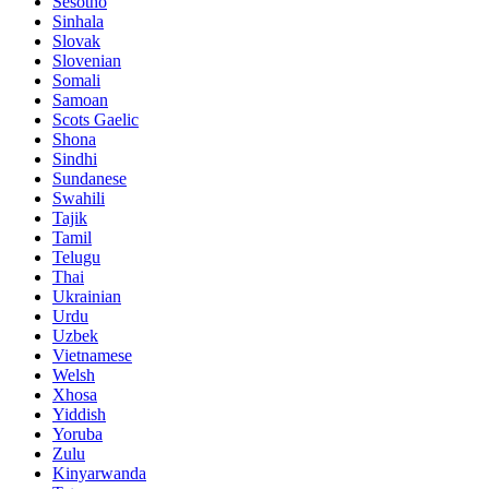
Sesotho
Sinhala
Slovak
Slovenian
Somali
Samoan
Scots Gaelic
Shona
Sindhi
Sundanese
Swahili
Tajik
Tamil
Telugu
Thai
Ukrainian
Urdu
Uzbek
Vietnamese
Welsh
Xhosa
Yiddish
Yoruba
Zulu
Kinyarwanda