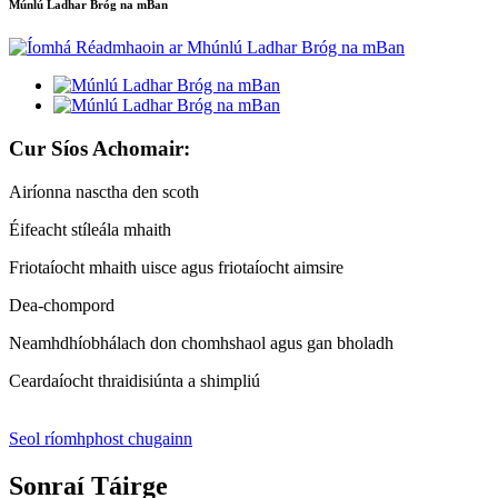
Múnlú Ladhar Bróg na mBan
Cur Síos Achomair:
Airíonna nasctha den scoth
Éifeacht stíleála mhaith
Friotaíocht mhaith uisce agus friotaíocht aimsire
Dea-chompord
Neamhdhíobhálach don chomhshaol agus gan bholadh
Ceardaíocht thraidisiúnta a shimpliú
Seol ríomhphost chugainn
Sonraí Táirge