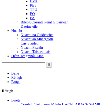
EVA
PES
TPU
PO
PA
Bileog Cosanta Péint Gluaisteán
Daoine eile
Nuacht
Nuacht na Cuideachta
Nuacht an Mhargaidh
Cás-Staidéir
Nuacht Físeáin
Nuacht Taispeántais
Déan Teagmháil Linn
Baile
Réitigh
Bróga
Réitigh
Bróga
Comhdhúileáil agus Múnlú UACHTARACH/VAMP