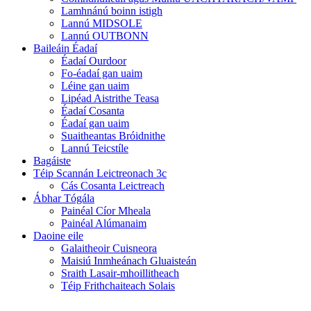
Lamhnánú boinn istigh
Lannú MIDSOLE
Lannú OUTBONN
Baileáin Éadaí
Éadaí Ourdoor
Fo-éadaí gan uaim
Léine gan uaim
Lipéad Aistrithe Teasa
Éadaí Cosanta
Éadaí gan uaim
Suaitheantas Bróidnithe
Lannú Teicstíle
Bagáiste
Téip Scannán Leictreonach 3c
Cás Cosanta Leictreach
Ábhar Tógála
Painéal Cíor Mheala
Painéal Alúmanaim
Daoine eile
Galaitheoir Cuisneora
Maisiú Inmheánach Gluaisteán
Sraith Lasair-mhoillitheach
Téip Frithchaiteach Solais