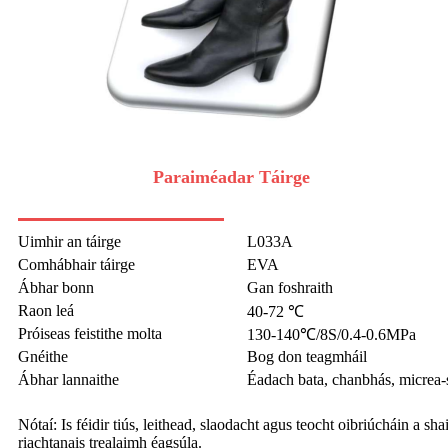
Paraiméadar Táirge
Uimhir an táirge
L033A
Comhábhair táirge
EVA
Ábhar bonn
Gan foshraith
Raon leá
40-72 ℃
Próiseas feistithe molta
130-140℃/8S/0.4-0.6MPa
Gnéithe
Bog don teagmháil
Ábhar lannaithe
Éadach bata, chanbhás, micrea-s
Nótaí: Is féidir tiús, leithead, slaodacht agus teocht oibriúcháin a sh
riachtanais trealaimh éagsúla.