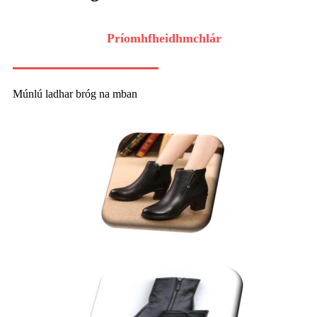
Príomhfheidhmchlár
Múnlú ladhar bróg na mban