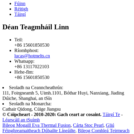
Fúinn
Réitigh
Táirgí
Déan Teagmháil Linn
Teil:
+86 15601850530
Ríomhphost:
lucas@hotmelts.cn
Whatsapp:
+86 13117022103
Hehe-flm:
+86 15601850530
Seoladh na Ceanncheathrún:
111, Foirgneamh 5, Uimh.1101, Bóthar Huyi, Nanxiang, Jiading
Dúiche, Shanghai, an tSín
Seoladh na Monarcha:
Cathair Qidong, Cúige Jiangsu
© Cóipcheart - 2010-2020: Gach ceart ar cosaint.
Táirgí Te
-
Léarscáil an tSuímh
Bileog Mogaill Eva Thermal Fusion
,
Cárta Stoc Pearl
,
Gliú
Féinghreamaitheach Dúbailte Líneáilte
,
Bileog Comhleá Teirmeach