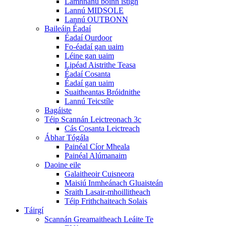
Lamhnánú boinn istigh
Lannú MIDSOLE
Lannú OUTBONN
Baileáin Éadaí
Éadaí Ourdoor
Fo-éadaí gan uaim
Léine gan uaim
Lipéad Aistrithe Teasa
Éadaí Cosanta
Éadaí gan uaim
Suaitheantas Bróidnithe
Lannú Teicstíle
Bagáiste
Téip Scannán Leictreonach 3c
Cás Cosanta Leictreach
Ábhar Tógála
Painéal Cíor Mheala
Painéal Alúmanaim
Daoine eile
Galaitheoir Cuisneora
Maisiú Inmheánach Gluaisteán
Sraith Lasair-mhoillitheach
Téip Frithchaiteach Solais
Táirgí
Scannán Greamaitheach Leáite Te