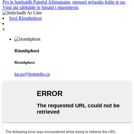
Pes le haghaidh Painéal Alúmanaim
,
monarú gréasáin leáite te pa
,
Vinil atá sábháilte le húsáid i miasniteoir
,
Seol Ríomhphost
x
Ríomhphost
Ríomhphost
lucas@hotmelts.cn