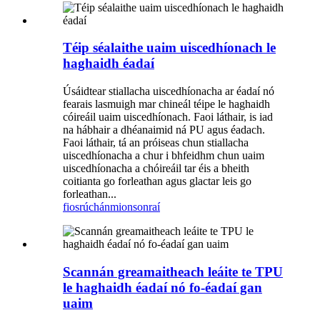
Téip séalaithe uaim uiscedhíonach le
haghaidh éadaí
Úsáidtear stiallacha uiscedhíonacha ar éadaí nó
fearais lasmuigh mar chineál téipe le haghaidh
cóireáil uaim uiscedhíonach. Faoi láthair, is iad
na hábhair a dhéanaimid ná PU agus éadach.
Faoi láthair, tá an próiseas chun stiallacha
uiscedhíonacha a chur i bhfeidhm chun uaim
uiscedhíonacha a chóireáil tar éis a bheith
coitianta go forleathan agus glactar leis go
forleathan...
fiosrúchán
mionsonraí
Scannán greamaitheach leáite te TPU
le haghaidh éadaí nó fo-éadaí gan
uaim