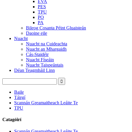
EVA
PES
TPU
PO
PA
Bileog Cosanta Péint Gluaisteán
Daoine eile
Nuacht
Nuacht na Cuideachta
Nuacht an Mhargaidh
Cás-Staidéir
Nuacht Físeáin
Nuacht Taispeántais
Déan Teagmháil Linn
Baile
Táirgí
Scannán Greamaitheach Leáite Te
TPU
Catagóirí
Scannán Greamaitheach Leáite Te