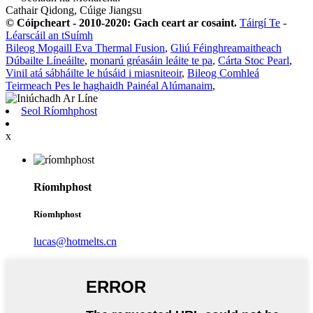
Cathair Qidong, Cúige Jiangsu
© Cóipcheart - 2010-2020: Gach ceart ar cosaint.
Táirgí Te
-
Léarscáil an tSuímh
Bileog Mogaill Eva Thermal Fusion
,
Gliú Féinghreamaitheach
Dúbailte Líneáilte
,
monarú gréasáin leáite te pa
,
Cárta Stoc Pearl
,
Vinil atá sábháilte le húsáid i miasniteoir
,
Bileog Comhleá
Teirmeach Pes le haghaidh Painéal Alúmanaim
,
Seol Ríomhphost
x
Ríomhphost
Ríomhphost
lucas@hotmelts.cn