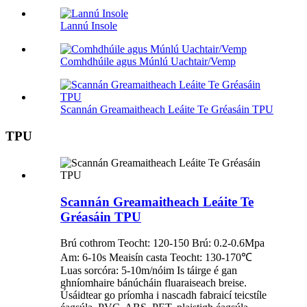
Lannú Insole
Comhdhúile agus Múnlú Uachtair/Vemp
Scannán Greamaitheach Leáite Te Gréasáin TPU
TPU
Scannán Greamaitheach Leáite Te
Gréasáin TPU
Brú cothrom Teocht: 120-150 Brú: 0.2-0.6Mpa
Am: 6-10s Meaisín casta Teocht: 130-170℃
Luas sorcóra: 5-10m/nóim Is táirge é gan
ghníomhaire bánúcháin fluaraiseach breise.
Úsáidtear go príomha i nascadh fabraicí teicstíle