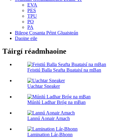
EVA
PES
TPU
PO
PA
Bileog Cosanta Péint Gluaisteán
Daoine eile
Táirgí réadmhaoine
Feistiú Balla Seafta Buataisí na mBan
Uachtar Sneaker
Múnlú Ladhar Bróg na mBan
Lannú Aonair Amach
Lamination Lár-Bhonn