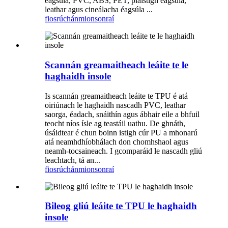
éagsúla, PVC, ABS, PET, plaistigh éagsúla,
leathar agus cineálacha éagsúla ...
fiosrúchán
mionsonraí
Scannán greamaitheach leáite te le
haghaidh insole
Is scannán greamaitheach leáite te TPU é atá
oiriúnach le haghaidh nascadh PVC, leathar
saorga, éadach, snáithín agus ábhair eile a bhfuil
teocht níos ísle ag teastáil uathu. De ghnáth,
úsáidtear é chun boinn istigh cúr PU a mhonarú
atá neamhdhíobhálach don chomhshaol agus
neamh-tocsaineach. I gcomparáid le nascadh gliú
leachtach, tá an...
fiosrúchán
mionsonraí
Bileog gliú leáite te TPU le haghaidh
insole