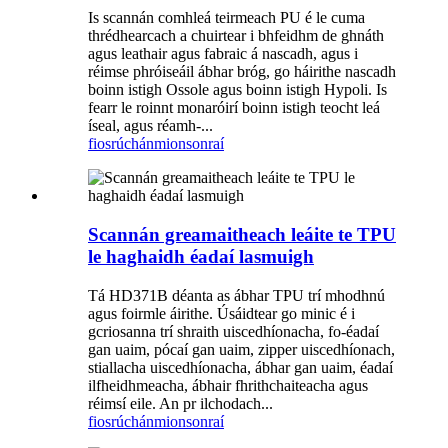
Is scannán comhleá teirmeach PU é le cuma
thrédhearcach a chuirtear i bhfeidhm de ghnáth
agus leathair agus fabraic á nascadh, agus i
réimse phróiseáil ábhar bróg, go háirithe nascadh
boinn istigh Ossole agus boinn istigh Hypoli. Is
fearr le roinnt monaróirí boinn istigh teocht leá
íseal, agus réamh-...
fiosrúchán
mionsonraí
Scannán greamaitheach leáite te TPU
le haghaidh éadaí lasmuigh
Tá HD371B déanta as ábhar TPU trí mhodhnú
agus foirmle áirithe. Úsáidtear go minic é i
gcriosanna trí shraith uiscedhíonacha, fo-éadaí
gan uaim, pócaí gan uaim, zipper uiscedhíonach,
stiallacha uiscedhíonacha, ábhar gan uaim, éadaí
ilfheidhmeacha, ábhair fhrithchaiteacha agus
réimsí eile. An pr ilchodach...
fiosrúchán
mionsonraí