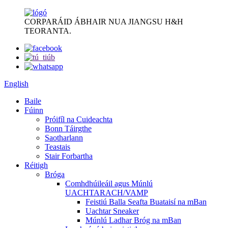
CORPARÁID ÁBHAIR NUA JIANGSU H&H
TEORANTA.
English
Baile
Fúinn
Próifíl na Cuideachta
Bonn Táirgthe
Saotharlann
Teastais
Stair Forbartha
Réitigh
Bróga
Comhdhúileáil agus Múnlú
UACHTARACH/VAMP
Feistiú Balla Seafta Buataisí na mBan
Uachtar Sneaker
Múnlú Ladhar Bróg na mBan