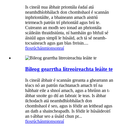
Is cineál nua ábhair priontála éadaí atá
neamhdhíobhálach don chomhshaol é scannán
inphriontáilte, a bhaineann amach aistriú
teirmeach patrún trí phriontáil agus brú te.
Cuireann an modh seo ionad an phriontála
scáileáin thraidisiúnta, ní hamháin go bhfuil sé
áisiúil agus simplí le húsáid, ach tá sé neamh-
tocsaineach agus gan blas freisin....
fiosrúchán
mionsonraí
Bileog gearrtha litreoireachta leáite te
Is cineál ábhair é scannán greanta a ghearrann an
téacs nó an patrún riachtanach amach trí na
hábhair eile a shnoí amach, agus a bhrúnn an t-
ábhar snoite go dtí an fabraic le teas. Is ábhar
ilchodach atá neamhdhíobhálach don
chomhshaol é seo, agus is féidir an leithead agus
an dath a shaincheapadh. Is féidir le húsáideoirí
an t-ábhar seo a úsáid chun pr...
fiosrúchán
mionsonraí