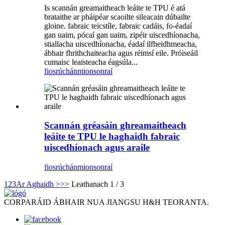
Is scannán greamaitheach leáite te TPU é atá
brataithe ar pháipéar scaoilte sileacain dúbailte
gloine. fabraic teicstíle, fabraic cadáis, fo-éadaí
gan uaim, pócaí gan uaim, zipéir uiscedhíonacha,
stiallacha uiscedhíonacha, éadaí ilfheidhmeacha,
ábhair fhrithchaiteacha agus réimsí eile. Próiseáil
cumaisc leaisteacha éagsúla...
fiosrúchán
mionsonraí
Scannán gréasáin ghreamaitheach
leáite te TPU le haghaidh fabraic
uiscedhíonach agus araile
fiosrúchán
mionsonraí
1
2
3
Ar Aghaidh >
>>
Leathanach 1 / 3
CORPARÁID ÁBHAIR NUA JIANGSU H&H TEORANTA.