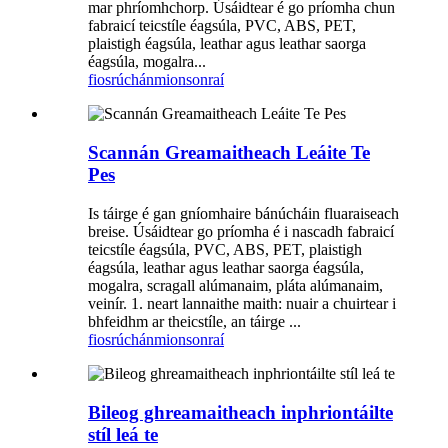
mar phríomhchorp. Úsáidtear é go príomha chun
fabraicí teicstíle éagsúla, PVC, ABS, PET,
plaistigh éagsúla, leathar agus leathar saorga
éagsúla, mogalra...
fiosrúchán
mionsonraí
Scannán Greamaitheach Leáite Te
Pes
Is táirge é gan gníomhaire bánúcháin fluaraiseach
breise. Úsáidtear go príomha é i nascadh fabraicí
teicstíle éagsúla, PVC, ABS, PET, plaistigh
éagsúla, leathar agus leathar saorga éagsúla,
mogalra, scragall alúmanaim, pláta alúmanaim,
veinír. 1. neart lannaithe maith: nuair a chuirtear i
bhfeidhm ar theicstíle, an táirge ...
fiosrúchán
mionsonraí
Bileog ghreamaitheach inphriontáilte
stíl leá te