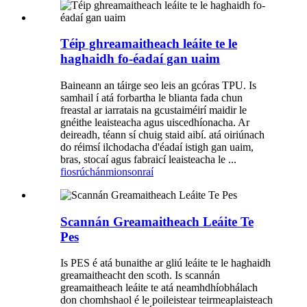
Téip ghreamaitheach leáite te le
haghaidh fo-éadaí gan uaim
Baineann an táirge seo leis an gcóras TPU. Is
samhail í atá forbartha le blianta fada chun
freastal ar iarratais na gcustaiméirí maidir le
gnéithe leaisteacha agus uiscedhíonacha. Ar
deireadh, téann sí chuig staid aibí. atá oiriúnach
do réimsí ilchodacha d'éadaí istigh gan uaim,
bras, stocaí agus fabraicí leaisteacha le ...
fiosrúchán
mionsonraí
Scannán Greamaitheach Leáite Te
Pes
Is PES é atá bunaithe ar gliú leáite te le haghaidh
greamaitheacht den scoth. Is scannán
greamaitheach leáite te atá neamhdhíobhálach
don chomhshaol é le poileistear teirmeaplaisteach