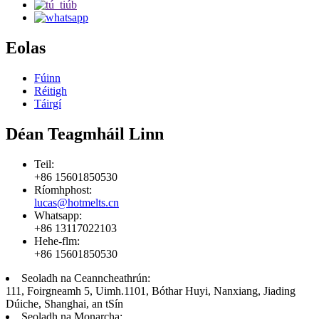
Eolas
Fúinn
Réitigh
Táirgí
Déan Teagmháil Linn
Teil:
+86 15601850530
Ríomhphost:
lucas@hotmelts.cn
Whatsapp:
+86 13117022103
Hehe-flm:
+86 15601850530
Seoladh na Ceanncheathrún:
111, Foirgneamh 5, Uimh.1101, Bóthar Huyi, Nanxiang, Jiading
Dúiche, Shanghai, an tSín
Seoladh na Monarcha: