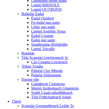
Lamhnánú boinn istigh
Lannú MIDSOLE
Lannú OUTBONN
Baileáin Éadaí
Éadaí Ourdoor
Fo-éadaí gan uaim
Léine gan uaim
Lipéad Aistrithe Teasa
Éadaí Cosanta
Éadaí gan uaim
Suaitheantas Bróidnithe
Lannú Teicstíle
Bagáiste
Téip Scannán Leictreonach 3c
Cás Cosanta Leictreach
Ábhar Tógála
Painéal Cíor Mheala
Painéal Alúmanaim
Daoine eile
Galaitheoir Cuisneora
Maisiú Inmheánach Gluaisteán
Sraith Lasair-mhoillitheach
Téip Frithchaiteach Solais
Táirgí
Scannán Greamaitheach Leáite Te