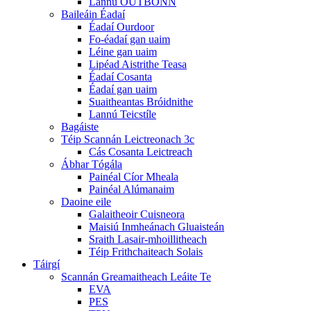
Lannú OUTBONN
Baileáin Éadaí
Éadaí Ourdoor
Fo-éadaí gan uaim
Léine gan uaim
Lipéad Aistrithe Teasa
Éadaí Cosanta
Éadaí gan uaim
Suaitheantas Bróidnithe
Lannú Teicstíle
Bagáiste
Téip Scannán Leictreonach 3c
Cás Cosanta Leictreach
Ábhar Tógála
Painéal Cíor Mheala
Painéal Alúmanaim
Daoine eile
Galaitheoir Cuisneora
Maisiú Inmheánach Gluaisteán
Sraith Lasair-mhoillitheach
Téip Frithchaiteach Solais
Táirgí
Scannán Greamaitheach Leáite Te
EVA
PES