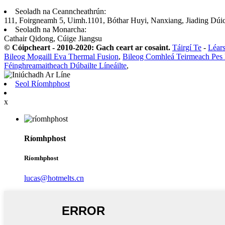
Seoladh na Ceanncheathrún:
111, Foirgneamh 5, Uimh.1101, Bóthar Huyi, Nanxiang, Jiading Dúic
Seoladh na Monarcha:
Cathair Qidong, Cúige Jiangsu
© Cóipcheart - 2010-2020: Gach ceart ar cosaint.
Táirgí Te
-
Léars
Bileog Mogaill Eva Thermal Fusion
,
Bileog Comhleá Teirmeach Pes 
Féinghreamaitheach Dúbailte Líneáilte
,
Seol Ríomhphost
x
Ríomhphost
Ríomhphost
lucas@hotmelts.cn