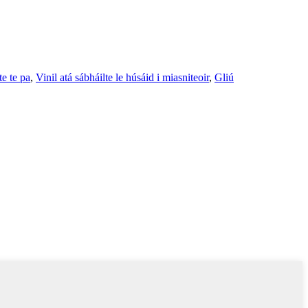
te te pa
,
Vinil atá sábháilte le húsáid i miasniteoir
,
Gliú