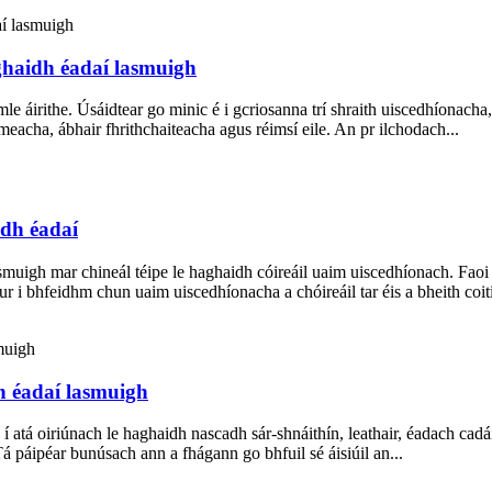
ghaidh éadaí lasmuigh
áirithe. Úsáidtear go minic é i gcriosanna trí shraith uiscedhíonacha,
meacha, ábhair fhrithchaiteacha agus réimsí eile. An pr ilchodach...
idh éadaí
asmuigh mar chineál téipe le haghaidh cóireáil uaim uiscedhíonach. Faoi
ur i bhfeidhm chun uaim uiscedhíonacha a chóireáil tar éis a bheith coiti
h éadaí lasmuigh
í atá oiriúnach le haghaidh nascadh sár-shnáithín, leathair, éadach cadái
á páipéar bunúsach ann a fhágann go bhfuil sé áisiúil an...