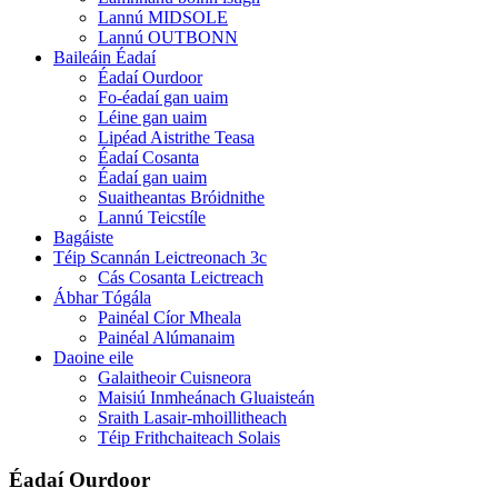
Lannú MIDSOLE
Lannú OUTBONN
Baileáin Éadaí
Éadaí Ourdoor
Fo-éadaí gan uaim
Léine gan uaim
Lipéad Aistrithe Teasa
Éadaí Cosanta
Éadaí gan uaim
Suaitheantas Bróidnithe
Lannú Teicstíle
Bagáiste
Téip Scannán Leictreonach 3c
Cás Cosanta Leictreach
Ábhar Tógála
Painéal Cíor Mheala
Painéal Alúmanaim
Daoine eile
Galaitheoir Cuisneora
Maisiú Inmheánach Gluaisteán
Sraith Lasair-mhoillitheach
Téip Frithchaiteach Solais
Éadaí Ourdoor