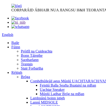
CORPARÁID ÁBHAIR NUA JIANGSU H&H TEORANTA
English
Baile
Fúinn
Próifíl na Cuideachta
Bonn Táirgthe
Saotharlann
Teastais
Stair Forbartha
Réitigh
Bróga
Comhdhúileáil agus Múnlú UACHTARACH/V
Feistiú Balla Seafta Buataisí na mBan
Uachtar Sneaker
Múnlú Ladhar Bróg na mBan
Lamhnánú boinn istigh
Lannú MIDSOLE