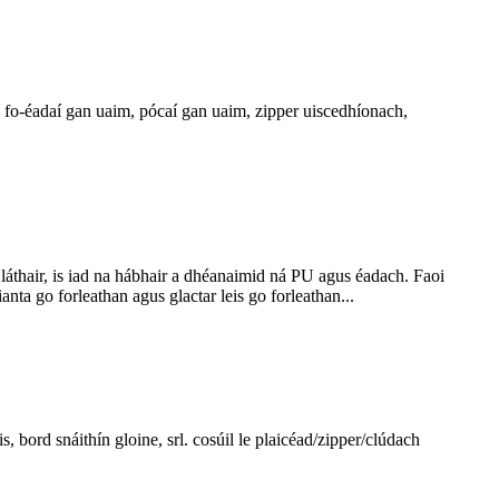
 fo-éadaí gan uaim, pócaí gan uaim, zipper uiscedhíonach,
 láthair, is iad na hábhair a dhéanaimid ná PU agus éadach. Faoi
anta go forleathan agus glactar leis go forleathan...
s, bord snáithín gloine, srl. cosúil le plaicéad/zipper/clúdach