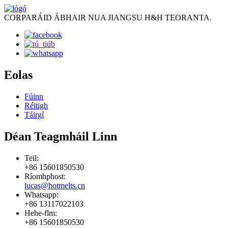
CORPARÁID ÁBHAIR NUA JIANGSU H&H TEORANTA.
Eolas
Fúinn
Réitigh
Táirgí
Déan Teagmháil Linn
Teil:
+86 15601850530
Ríomhphost:
lucas@hotmelts.cn
Whatsapp:
+86 13117022103
Hehe-flm:
+86 15601850530