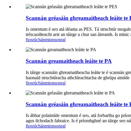
Scannán gréasáin ghreamaitheach leáite te
Is omentum é seo atá déanta as PES. Tá struchtúr mogalra an
tréscaoilteacht aeir an táirge a chur san áireamh. Is minic a
fiosrúchán
mionsonraí
Scannán greamaitheach leáite te PA
Is táirge scannáin ghreamaitheacha leáite te é scannán gr
haonaid struchtúracha athchleachtacha de ghrúpa aimíde 
fiosrúchán
mionsonraí
Scannán gréasáin ghreamaitheach leáite te
Is ábhar polaimíde omentum é seo, atá forbartha go príomha
agus ilchodach fabraice. Is é príomhghné an táirge seo ná t
fiosrúchán
mionsonraí