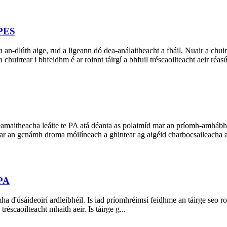
 PES
-dlúth aige, rud a ligeann dó dea-análaitheacht a fháil. Nuair a chuirtear
 chuirtear i bhfeidhm é ar roinnt táirgí a bhfuil tréscaoilteacht aeir réasú
eamaitheacha leáite te PA atá déanta as polaimíd mar an príomh-amhábha
ar an gcnámh droma móilíneach a ghintear ag aigéid charbocsaileacha a
 PA
 d'úsáideoirí ardleibhéil. Is iad príomhréimsí feidhme an táirge seo roi
réscaoilteacht mhaith aeir. Is táirge g...