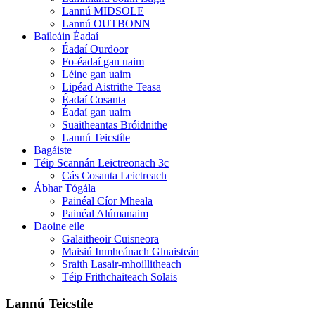
Lannú MIDSOLE
Lannú OUTBONN
Baileáin Éadaí
Éadaí Ourdoor
Fo-éadaí gan uaim
Léine gan uaim
Lipéad Aistrithe Teasa
Éadaí Cosanta
Éadaí gan uaim
Suaitheantas Bróidnithe
Lannú Teicstíle
Bagáiste
Téip Scannán Leictreonach 3c
Cás Cosanta Leictreach
Ábhar Tógála
Painéal Cíor Mheala
Painéal Alúmanaim
Daoine eile
Galaitheoir Cuisneora
Maisiú Inmheánach Gluaisteán
Sraith Lasair-mhoillitheach
Téip Frithchaiteach Solais
Lannú Teicstíle