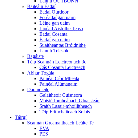
Lannú OUTBONN
Baileáin Éadaí
Éadaí Ourdoor
Fo-éadaí gan uaim
Léine gan uaim
Lipéad Aistrithe Teasa
Éadaí Cosanta
Éadaí gan uaim
Suaitheantas Bróidnithe
Lannú Teicstíle
Bagáiste
Téip Scannán Leictreonach 3c
Cás Cosanta Leictreach
Ábhar Tógála
Painéal Cíor Mheala
Painéal Alúmanaim
Daoine eile
Galaitheoir Cuisneora
Maisiú Inmheánach Gluaisteán
Sraith Lasair-mhoillitheach
Téip Frithchaiteach Solais
Táirgí
Scannán Greamaitheach Leáite Te
EVA
PES