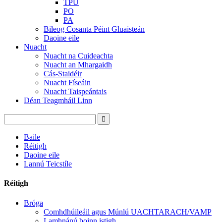
TPU
PO
PA
Bileog Cosanta Péint Gluaisteán
Daoine eile
Nuacht
Nuacht na Cuideachta
Nuacht an Mhargaidh
Cás-Staidéir
Nuacht Físeáin
Nuacht Taispeántais
Déan Teagmháil Linn
Baile
Réitigh
Daoine eile
Lannú Teicstíle
Réitigh
Bróga
Comhdhúileáil agus Múnlú UACHTARACH/VAMP
Lamhnánú boinn istigh