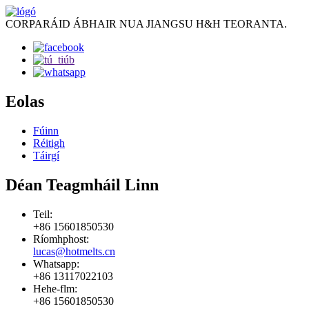
CORPARÁID ÁBHAIR NUA JIANGSU H&H TEORANTA.
Eolas
Fúinn
Réitigh
Táirgí
Déan Teagmháil Linn
Teil:
+86 15601850530
Ríomhphost:
lucas@hotmelts.cn
Whatsapp:
+86 13117022103
Hehe-flm:
+86 15601850530