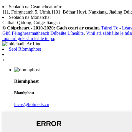
Seoladh na Ceanncheathrún:
111, Foirgneamh 5, Uimh.1101, Bóthar Huyi, Nanxiang, Jiading Dúic
Seoladh na Monarcha:
Cathair Qidong, Cúige Jiangsu
© Cóipcheart - 2010-2020: Gach ceart ar cosaint.
Táirgí Te
-
Léars
Gliú Féinghreamaitheach Dúbailte Líneáilte
,
Vinil atá sábháilte le hús
monarú gréasáin leáite te pa
,
Seol Ríomhphost
x
Ríomhphost
Ríomhphost
lucas@hotmelts.cn