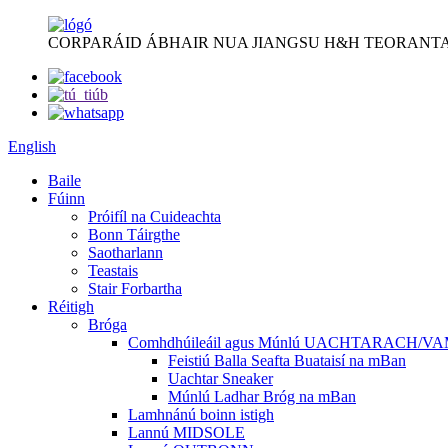
CORPARÁID ÁBHAIR NUA JIANGSU H&H TEORANTA
English
Baile
Fúinn
Próifíl na Cuideachta
Bonn Táirgthe
Saotharlann
Teastais
Stair Forbartha
Réitigh
Bróga
Comhdhúileáil agus Múnlú UACHTARACH/V
Feistiú Balla Seafta Buataisí na mBan
Uachtar Sneaker
Múnlú Ladhar Bróg na mBan
Lamhnánú boinn istigh
Lannú MIDSOLE