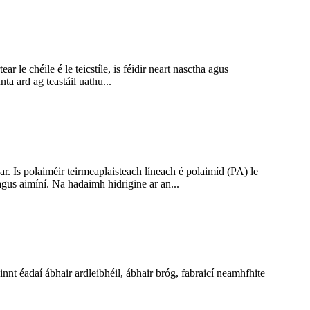
 le chéile é le teicstíle, is féidir neart nasctha agus
nta ard ag teastáil uathu...
r. Is polaiméir teirmeaplaisteach líneach é polaimíd (PA) le
gus aimíní. Na hadaimh hidrigine ar an...
nnt éadaí ábhair ardleibhéil, ábhair bróg, fabraicí neamhfhite