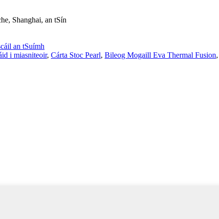
he, Shanghai, an tSín
cáil an tSuímh
áid i miasniteoir
,
Cárta Stoc Pearl
,
Bileog Mogaill Eva Thermal Fusion