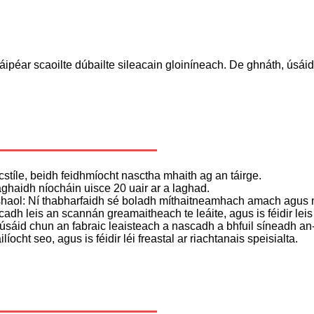
ipéar scaoilte dúbailte sileacain gloiníneach. De ghnáth, úsáidt
icstíle, beidh feidhmíocht nasctha mhaith ag an táirge.
 aghaidh níocháin uisce 20 uair ar a laghad.
: Ní thabharfaidh sé boladh míthaitneamhach amach agus ní b
dh leis an scannán greamaitheach te leáite, agus is féidir leis
 a úsáid chun an fabraic leaisteach a nascadh a bhfuil síneadh an-
cht seo, agus is féidir léi freastal ar riachtanais speisialta.