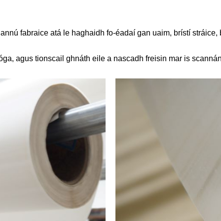
nú fabraice atá le haghaidh fo-éadaí gan uaim, brístí stráice, br
, bróga, agus tionscail ghnáth eile a nascadh freisin mar is scan