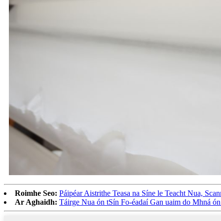
Roimhe Seo:
Páipéar Aistrithe Teasa na Síne le Teacht Nua, Sca
Ar Aghaidh:
Táirge Nua ón tSín Fo-éadaí Gan uaim do Mhná ón 