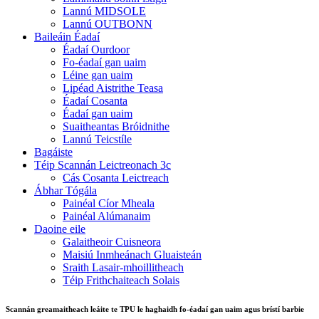
Lannú MIDSOLE
Lannú OUTBONN
Baileáin Éadaí
Éadaí Ourdoor
Fo-éadaí gan uaim
Léine gan uaim
Lipéad Aistrithe Teasa
Éadaí Cosanta
Éadaí gan uaim
Suaitheantas Bróidnithe
Lannú Teicstíle
Bagáiste
Téip Scannán Leictreonach 3c
Cás Cosanta Leictreach
Ábhar Tógála
Painéal Cíor Mheala
Painéal Alúmanaim
Daoine eile
Galaitheoir Cuisneora
Maisiú Inmheánach Gluaisteán
Sraith Lasair-mhoillitheach
Téip Frithchaiteach Solais
Scannán greamaitheach leáite te TPU le haghaidh fo-éadaí gan uaim agus brístí barbie