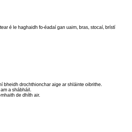
ear é le haghaidh fo-éadaí gan uaim, bras, stocaí, brístí
heidh drochthionchar aige ar shláinte oibrithe.
 am a shábháil.
mhaith de dhíth air.