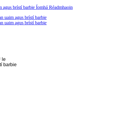
 le
í barbie