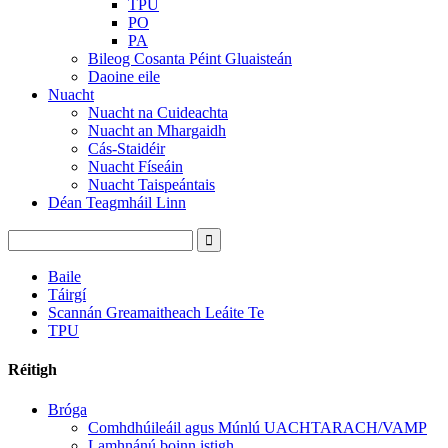
TPU
PO
PA
Bileog Cosanta Péint Gluaisteán
Daoine eile
Nuacht
Nuacht na Cuideachta
Nuacht an Mhargaidh
Cás-Staidéir
Nuacht Físeáin
Nuacht Taispeántais
Déan Teagmháil Linn
Baile
Táirgí
Scannán Greamaitheach Leáite Te
TPU
Réitigh
Bróga
Comhdhúileáil agus Múnlú UACHTARACH/VAMP
Lamhnánú boinn istigh