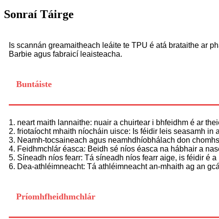
Sonraí Táirge
Is scannán greamaitheach leáite te TPU é atá brataithe ar phá
Barbie agus fabraicí leaisteacha.
Buntáiste
1. neart maith lannaithe: nuair a chuirtear i bhfeidhm é ar the
2. friotaíocht mhaith níocháin uisce: Is féidir leis seasamh in
3. Neamh-tocsaineach agus neamhdhíobhálach don chomhshaol
4. Feidhmchlár éasca: Beidh sé níos éasca na hábhair a nasca
5. Síneadh níos fearr: Tá síneadh níos fearr aige, is féidir é
6. Dea-athléimneacht: Tá athléimneacht an-mhaith ag an gcáilío
Príomhfheidhmchlár