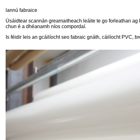
lannú fabraice
Úsáidtear scannán greamaitheach leáite te go forleathan ag lan
chun é a dhéanamh níos compordaí.
Is féidir leis an gcáilíocht seo fabraic gnáth, cáilíocht PVC