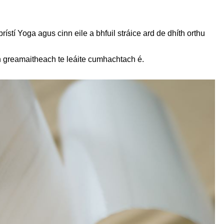
ístí Yoga agus cinn eile a bhfuil stráice ard de dhíth orthu
nán greamaitheach te leáite cumhachtach é.