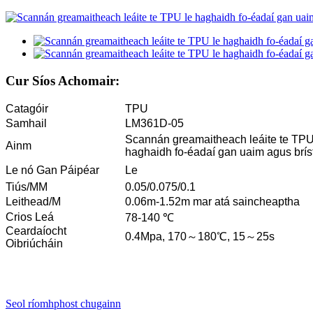
Cur Síos Achomair:
Catagóir
TPU
Samhail
LM361D-05
Scannán greamaitheach leáite te TPU
Ainm
haghaidh fo-éadaí gan uaim agus bríst
Le nó Gan Páipéar
Le
Tiús/MM
0.05/0.075/0.1
Leithead/M
0.06m-1.52m mar atá saincheaptha
Crios Leá
78-140 ℃
Ceardaíocht
0.4Mpa, 170～180℃, 15～25s
Oibriúcháin
Seol ríomhphost chugainn