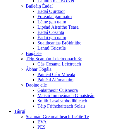
Lannú OUTBONN
Baileáin Éadaí
Éadaí Ourdoor
Fo-éadaí gan uaim
Léine gan uaim
Lipéad Aistrithe Teasa
Éadaí Cosanta
Éadaí gan uaim
Suaitheantas Bróidnithe
Lannú Teicstíle
Bagáiste
Téip Scannán Leictreonach 3c
Cás Cosanta Leictreach
Ábhar Tógála
Painéal Cíor Mheala
Painéal Alúmanaim
Daoine eile
Galaitheoir Cuisneora
Maisiú Inmheánach Gluaisteán
Sraith Lasair-mhoillitheach
Téip Frithchaiteach Solais
Táirgí
Scannán Greamaitheach Leáite Te
EVA
PES