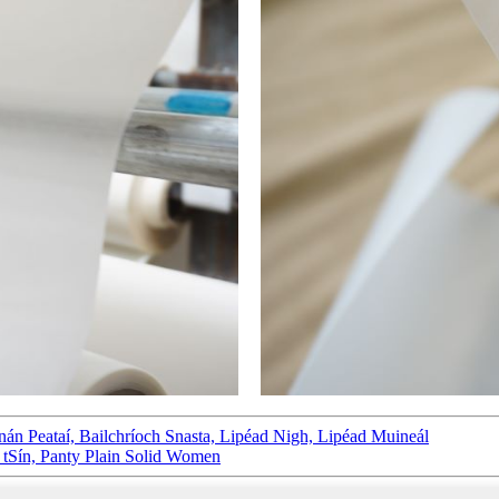
nnán Peataí, Bailchríoch Snasta, Lipéad Nigh, Lipéad Muineál
tSín, Panty Plain Solid Women