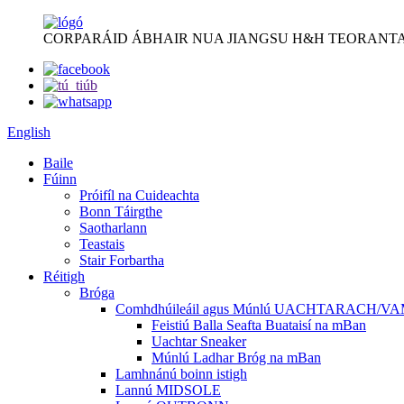
CORPARÁID ÁBHAIR NUA JIANGSU H&H TEORANTA
English
Baile
Fúinn
Próifíl na Cuideachta
Bonn Táirgthe
Saotharlann
Teastais
Stair Forbartha
Réitigh
Bróga
Comhdhúileáil agus Múnlú UACHTARACH/V
Feistiú Balla Seafta Buataisí na mBan
Uachtar Sneaker
Múnlú Ladhar Bróg na mBan
Lamhnánú boinn istigh
Lannú MIDSOLE