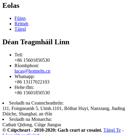
Eolas
Fúinn
Réitigh
Táirgí
Déan Teagmháil Linn
Teil:
+86 15601850530
Ríomhphost:
lucas@hotmelts.cn
Whatsapp:
+86 13117022103
Hehe-flm:
+86 15601850530
Seoladh na Ceanncheathrún:
111, Foirgneamh 5, Uimh.1101, Bóthar Huyi, Nanxiang, Jiading
Dúiche, Shanghai, an tSín
Seoladh na Monarcha:
Cathair Qidong, Cúige Jiangsu
© Cóipcheart - 2010-2020: Gach ceart ar cosaint.
Táirgí Te
-