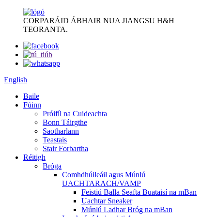
CORPARÁID ÁBHAIR NUA JIANGSU H&H
TEORANTA.
English
Baile
Fúinn
Próifíl na Cuideachta
Bonn Táirgthe
Saotharlann
Teastais
Stair Forbartha
Réitigh
Bróga
Comhdhúileáil agus Múnlú
UACHTARACH/VAMP
Feistiú Balla Seafta Buataisí na mBan
Uachtar Sneaker
Múnlú Ladhar Bróg na mBan