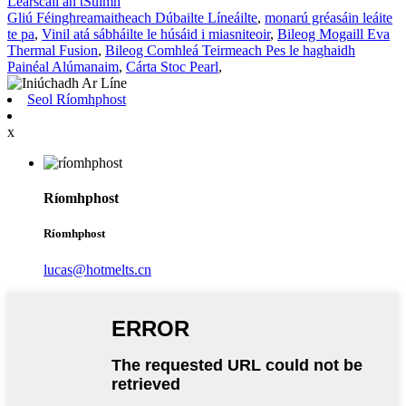
Léarscáil an tSuímh
Gliú Féinghreamaitheach Dúbailte Líneáilte
,
monarú gréasáin leáite
te pa
,
Vinil atá sábháilte le húsáid i miasniteoir
,
Bileog Mogaill Eva
Thermal Fusion
,
Bileog Comhleá Teirmeach Pes le haghaidh
Painéal Alúmanaim
,
Cárta Stoc Pearl
,
Seol Ríomhphost
x
Ríomhphost
Ríomhphost
lucas@hotmelts.cn