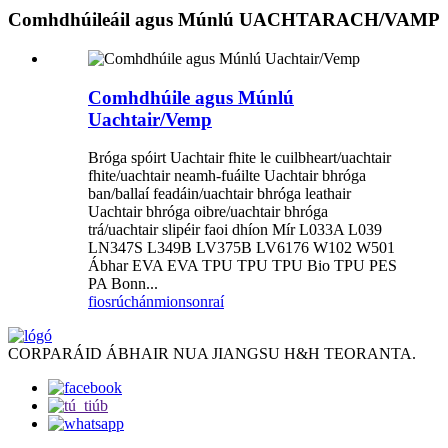
Comhdhúileáil agus Múnlú UACHTARACH/VAMP
Comhdhúile agus Múnlú
Uachtair/Vemp
Bróga spóirt Uachtair fhite le cuilbheart/uachtair
fhite/uachtair neamh-fuáilte Uachtair bhróga
ban/ballaí feadáin/uachtair bhróga leathair
Uachtair bhróga oibre/uachtair bhróga
trá/uachtair slipéir faoi dhíon Mír L033A L039
LN347S L349B LV375B LV6176 W102 W501
Ábhar EVA EVA TPU TPU TPU Bio TPU PES
PA Bonn...
fiosrúchán
mionsonraí
CORPARÁID ÁBHAIR NUA JIANGSU H&H TEORANTA.