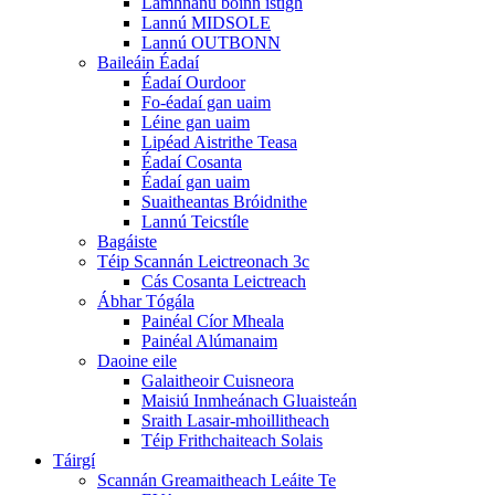
Lamhnánú boinn istigh
Lannú MIDSOLE
Lannú OUTBONN
Baileáin Éadaí
Éadaí Ourdoor
Fo-éadaí gan uaim
Léine gan uaim
Lipéad Aistrithe Teasa
Éadaí Cosanta
Éadaí gan uaim
Suaitheantas Bróidnithe
Lannú Teicstíle
Bagáiste
Téip Scannán Leictreonach 3c
Cás Cosanta Leictreach
Ábhar Tógála
Painéal Cíor Mheala
Painéal Alúmanaim
Daoine eile
Galaitheoir Cuisneora
Maisiú Inmheánach Gluaisteán
Sraith Lasair-mhoillitheach
Téip Frithchaiteach Solais
Táirgí
Scannán Greamaitheach Leáite Te