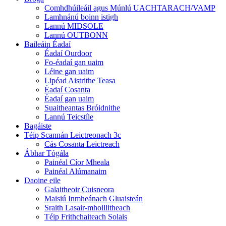
Comhdhúileáil agus Múnlú UACHTARACH/VAMP
Lamhnánú boinn istigh
Lannú MIDSOLE
Lannú OUTBONN
Baileáin Éadaí
Éadaí Ourdoor
Fo-éadaí gan uaim
Léine gan uaim
Lipéad Aistrithe Teasa
Éadaí Cosanta
Éadaí gan uaim
Suaitheantas Bróidnithe
Lannú Teicstíle
Bagáiste
Téip Scannán Leictreonach 3c
Cás Cosanta Leictreach
Ábhar Tógála
Painéal Cíor Mheala
Painéal Alúmanaim
Daoine eile
Galaitheoir Cuisneora
Maisiú Inmheánach Gluaisteán
Sraith Lasair-mhoillitheach
Téip Frithchaiteach Solais