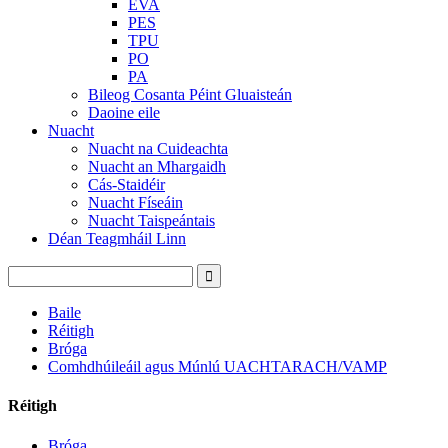
EVA
PES
TPU
PO
PA
Bileog Cosanta Péint Gluaisteán
Daoine eile
Nuacht
Nuacht na Cuideachta
Nuacht an Mhargaidh
Cás-Staidéir
Nuacht Físeáin
Nuacht Taispeántais
Déan Teagmháil Linn
Baile
Réitigh
Bróga
Comhdhúileáil agus Múnlú UACHTARACH/VAMP
Réitigh
Bróga