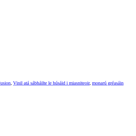
Fusion
,
Vinil atá sábháilte le húsáid i miasniteoir
,
monarú gréasáin