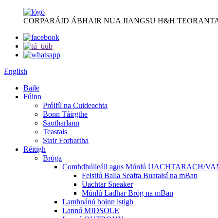
CORPARÁID ÁBHAIR NUA JIANGSU H&H TEORANTA
English
Baile
Fúinn
Próifíl na Cuideachta
Bonn Táirgthe
Saotharlann
Teastais
Stair Forbartha
Réitigh
Bróga
Comhdhúileáil agus Múnlú UACHTARACH/V
Feistiú Balla Seafta Buataisí na mBan
Uachtar Sneaker
Múnlú Ladhar Bróg na mBan
Lamhnánú boinn istigh
Lannú MIDSOLE