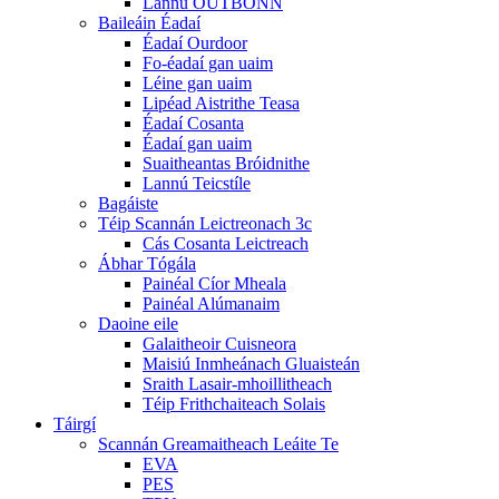
Lannú OUTBONN
Baileáin Éadaí
Éadaí Ourdoor
Fo-éadaí gan uaim
Léine gan uaim
Lipéad Aistrithe Teasa
Éadaí Cosanta
Éadaí gan uaim
Suaitheantas Bróidnithe
Lannú Teicstíle
Bagáiste
Téip Scannán Leictreonach 3c
Cás Cosanta Leictreach
Ábhar Tógála
Painéal Cíor Mheala
Painéal Alúmanaim
Daoine eile
Galaitheoir Cuisneora
Maisiú Inmheánach Gluaisteán
Sraith Lasair-mhoillitheach
Téip Frithchaiteach Solais
Táirgí
Scannán Greamaitheach Leáite Te
EVA
PES