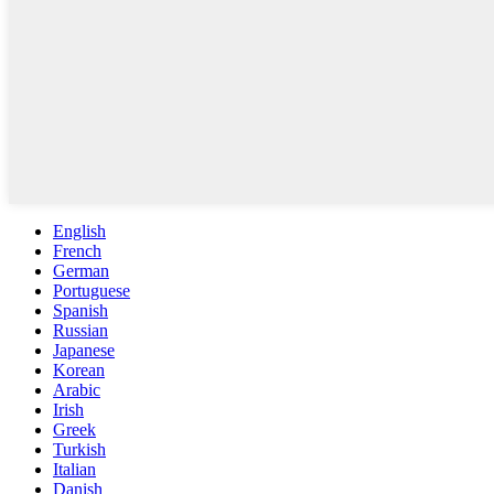
English
French
German
Portuguese
Spanish
Russian
Japanese
Korean
Arabic
Irish
Greek
Turkish
Italian
Danish