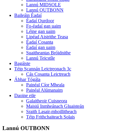
Lannú MIDSOLE
Lannú OUTBONN
Baileáin Éadaí
Éadaí Ourdoor
Fo-éadaí gan uaim
Léine gan uaim
Lipéad Aistrithe Teasa
Éadaí Cosanta
Éadaí gan uaim
Suaitheantas Bróidnithe
Lannú Teicstíle
Bagáiste
Téip Scannán Leictreonach 3c
Cás Cosanta Leictreach
Ábhar Tógála
Painéal Cíor Mheala
Painéal Alúmanaim
Daoine eile
Galaitheoir Cuisneora
Maisiú Inmheánach Gluaisteán
Sraith Lasair-mhoillitheach
Téip Frithchaiteach Solais
Lannú OUTBONN