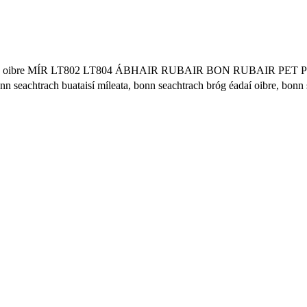
kers Bróga oibre MÍR LT802 LT804 ÁBHAIR RUBAIR BON RUBAIR
rach buataisí míleata, bonn seachtrach bróg éadaí oibre, bonn