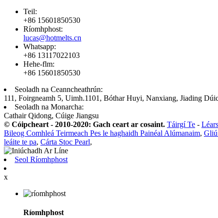
Teil:
+86 15601850530
Ríomhphost:
lucas@hotmelts.cn
Whatsapp:
+86 13117022103
Hehe-flm:
+86 15601850530
Seoladh na Ceanncheathrún:
111, Foirgneamh 5, Uimh.1101, Bóthar Huyi, Nanxiang, Jiading Dúic
Seoladh na Monarcha:
Cathair Qidong, Cúige Jiangsu
© Cóipcheart - 2010-2020: Gach ceart ar cosaint.
Táirgí Te
-
Léars
Bileog Comhleá Teirmeach Pes le haghaidh Painéal Alúmanaim
,
Gliú
leáite te pa
,
Cárta Stoc Pearl
,
Seol Ríomhphost
x
Ríomhphost