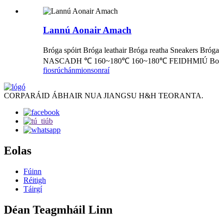
Lannú Aonair Amach
Bróga spóirt Bróga leathair Bróga reatha Snea
NASCADH ℃ 160~180℃ 160~180℃ FEIDHMIÚ Bonn seacht
fiosrúchán
mionsonraí
CORPARÁID ÁBHAIR NUA JIANGSU H&H TEORANTA.
Eolas
Fúinn
Réitigh
Táirgí
Déan Teagmháil Linn