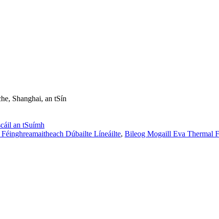
he, Shanghai, an tSín
cáil an tSuímh
 Féinghreamaitheach Dúbailte Líneáilte
,
Bileog Mogaill Eva Thermal 