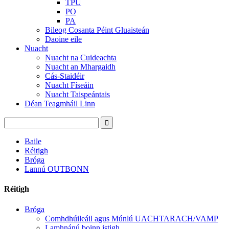
TPU
PO
PA
Bileog Cosanta Péint Gluaisteán
Daoine eile
Nuacht
Nuacht na Cuideachta
Nuacht an Mhargaidh
Cás-Staidéir
Nuacht Físeáin
Nuacht Taispeántais
Déan Teagmháil Linn
Baile
Réitigh
Bróga
Lannú OUTBONN
Réitigh
Bróga
Comhdhúileáil agus Múnlú UACHTARACH/VAMP
Lamhnánú boinn istigh