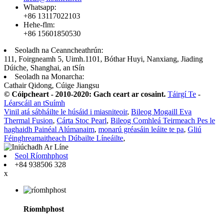
Whatsapp:
+86 13117022103
Hehe-flm:
+86 15601850530
Seoladh na Ceanncheathrún:
111, Foirgneamh 5, Uimh.1101, Bóthar Huyi, Nanxiang, Jiading
Dúiche, Shanghai, an tSín
Seoladh na Monarcha:
Cathair Qidong, Cúige Jiangsu
© Cóipcheart - 2010-2020: Gach ceart ar cosaint.
Táirgí Te
-
Léarscáil an tSuímh
Vinil atá sábháilte le húsáid i miasniteoir
,
Bileog Mogaill Eva
Thermal Fusion
,
Cárta Stoc Pearl
,
Bileog Comhleá Teirmeach Pes le
haghaidh Painéal Alúmanaim
,
monarú gréasáin leáite te pa
,
Gliú
Féinghreamaitheach Dúbailte Líneáilte
,
Seol Ríomhphost
+84 938506 328
x
Ríomhphost