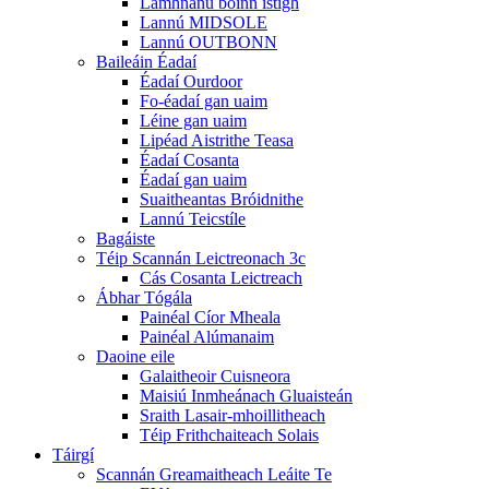
Lamhnánú boinn istigh
Lannú MIDSOLE
Lannú OUTBONN
Baileáin Éadaí
Éadaí Ourdoor
Fo-éadaí gan uaim
Léine gan uaim
Lipéad Aistrithe Teasa
Éadaí Cosanta
Éadaí gan uaim
Suaitheantas Bróidnithe
Lannú Teicstíle
Bagáiste
Téip Scannán Leictreonach 3c
Cás Cosanta Leictreach
Ábhar Tógála
Painéal Cíor Mheala
Painéal Alúmanaim
Daoine eile
Galaitheoir Cuisneora
Maisiú Inmheánach Gluaisteán
Sraith Lasair-mhoillitheach
Téip Frithchaiteach Solais
Táirgí
Scannán Greamaitheach Leáite Te