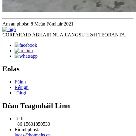
Am an phoist: 8 Meán Fómhair 2021
CORPARÁID ÁBHAIR NUA JIANGSU H&H TEORANTA.
Eolas
Fúinn
Réitigh
Táirgí
Déan Teagmháil Linn
Teil:
+86 15601850530
Ríomhphost:
lucas@hotmelts.cn