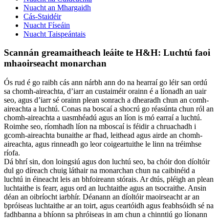
Nuacht an Mhargaidh
Cás-Staidéir
Nuacht Físeáin
Nuacht Taispeántais
Scannán greamaitheach leáite te H&H: Luchtú faoi
mhaoirseacht monarchan
Ós rud é go raibh cás ann nárbh ann do na hearraí go léir san ordú
sa chomh-aireachta, d’iarr an custaiméir orainn é a líonadh an uair
seo, agus d’iarr sé orainn plean sonrach a dhearadh chun an comh-
aireachta a luchtú. Conas na boscaí a shocrú go réasúnta chun ról an
chomh-aireachta a uasmhéadú agus an líon is mó earraí a luchtú.
Roimhe seo, ríomhadh líon na mboscaí is féidir a chruachadh i
gcomh-aireachta bunaithe ar fhad, leithead agus airde an chomh-
aireachta, agus rinneadh go leor coigeartuithe le linn na tréimhse
ríofa.
Dá bhrí sin, don loingsiú agus don luchtú seo, ba chóir don díoltóir
dul go díreach chuig láthair na monarchan chun na caibinéid a
luchtú in éineacht leis an bhfoireann stórais. Ar dtús, pléigh an plean
luchtaithe is fearr, agus ord an luchtaithe agus an tsocraithe. Ansin
déan an oibríocht iarbhír. Déanann an díoltóir maoirseacht ar an
bpróiseas luchtaithe ar an toirt, agus ceartóidh agus feabhsóidh sé na
fadhbanna a bhíonn sa phróiseas in am chun a chinntiú go líonann