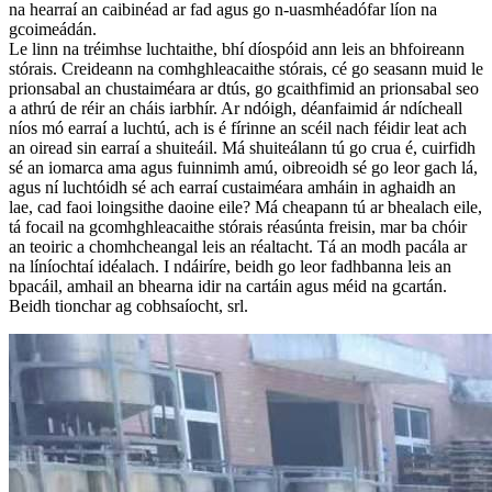
na hearraí an caibinéad ar fad agus go n-uasmhéadófar líon na
gcoimeádán.
Le linn na tréimhse luchtaithe, bhí díospóid ann leis an bhfoireann
stórais. Creideann na comhghleacaithe stórais, cé go seasann muid le
prionsabal an chustaiméara ar dtús, go gcaithfimid an prionsabal seo
a athrú de réir an cháis iarbhír. Ar ndóigh, déanfaimid ár ndícheall
níos mó earraí a luchtú, ach is é fírinne an scéil nach féidir leat ach
an oiread sin earraí a shuiteáil. Má shuiteálann tú go crua é, cuirfidh
sé an iomarca ama agus fuinnimh amú, oibreoidh sé go leor gach lá,
agus ní luchtóidh sé ach earraí custaiméara amháin in aghaidh an
lae, cad faoi loingsithe daoine eile? Má cheapann tú ar bhealach eile,
tá focail na gcomhghleacaithe stórais réasúnta freisin, mar ba chóir
an teoiric a chomhcheangal leis an réaltacht. Tá an modh pacála ar
na líníochtaí idéalach. I ndáiríre, beidh go leor fadhbanna leis an
bpacáil, amhail an bhearna idir na cartáin agus méid na gcartán.
Beidh tionchar ag cobhsaíocht, srl.