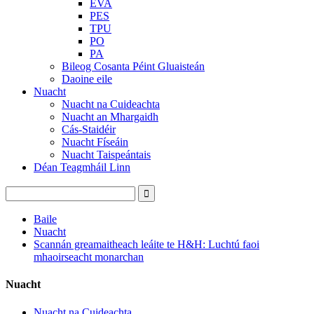
EVA
PES
TPU
PO
PA
Bileog Cosanta Péint Gluaisteán
Daoine eile
Nuacht
Nuacht na Cuideachta
Nuacht an Mhargaidh
Cás-Staidéir
Nuacht Físeáin
Nuacht Taispeántais
Déan Teagmháil Linn
Baile
Nuacht
Scannán greamaitheach leáite te H&H: Luchtú faoi
mhaoirseacht monarchan
Nuacht
Nuacht na Cuideachta