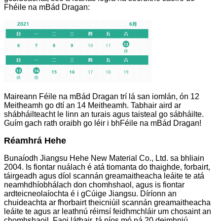
Fhéile na mBád Dragan:
Maireann Féile na mBád Dragan trí lá san iomlán, ón 12
Meitheamh go dtí an 14 Meitheamh. Tabhair aird ar
shábháilteacht le linn an turais agus taisteal go sábháilte.
Guím gach rath oraibh go léir i bhFéile na mBád Dragan!
Réamhrá Hehe
Bunaíodh Jiangsu Hehe New Material Co., Ltd. sa bhliain
2004. Is fiontar nuálach é atá tiomanta do thaighde, forbairt,
táirgeadh agus díol scannán greamaitheacha leáite te atá
neamhdhíobhálach don chomhshaol, agus is fiontar
ardteicneolaíochta é i gCúige Jiangsu. Díríonn an
chuideachta ar fhorbairt theicniúil scannán greamaitheacha
leáite te agus ar leathnú réimsí feidhmchláir um chosaint an
chomhshaoil. Faoi láthair, tá níos mó ná 20 deimhniú