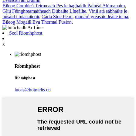
Léarscáil an tSuímh
Bileog Comhleá Teirmeach Pes le haghaidh Painéal Alúmanaim
,
Gliú Féinghreamaitheach Dúbailte Líneáilte
,
Vinil atá sábháilte le
húsáid i miasniteoir
,
Cárta Stoc Pearl
,
monarú gréasáin leáite te pa
,
Bileog Mogaill Eva Thermal Fusion
,
Seol Ríomhphost
x
Ríomhphost
Ríomhphost
lucas@hotmelts.cn