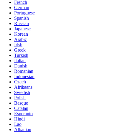
French
German
Portuguese
Spanish
Russian
Japanese
Korean
Arabic
Irish
Greek
Turkish
Italian
Danish
Romanian
Indonesian
Czech
Afrikaans
Swedish
Polish
Basque
Catalan
Esperanto
Hindi
Lao
Albanian