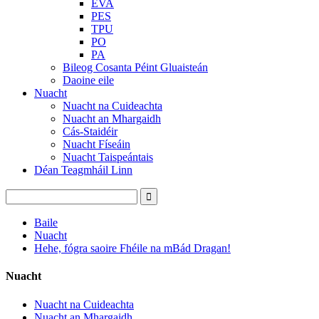
EVA
PES
TPU
PO
PA
Bileog Cosanta Péint Gluaisteán
Daoine eile
Nuacht
Nuacht na Cuideachta
Nuacht an Mhargaidh
Cás-Staidéir
Nuacht Físeáin
Nuacht Taispeántais
Déan Teagmháil Linn
Baile
Nuacht
Hehe, fógra saoire Fhéile na mBád Dragan!
Nuacht
Nuacht na Cuideachta
Nuacht an Mhargaidh