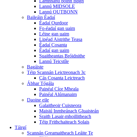
Lamhnánú boinn istigh
Lannú MIDSOLE
Lannú OUTBONN
Baileáin Éadaí
Éadaí Ourdoor
Fo-éadaí gan uaim
Léine gan uaim
Lipéad Aistrithe Teasa
Éadaí Cosanta
Éadaí gan uaim
Suaitheantas Bróidnithe
Lannú Teicstíle
Bagáiste
Téip Scannán Leictreonach 3c
Cás Cosanta Leictreach
Ábhar Tógála
Painéal Cíor Mheala
Painéal Alúmanaim
Daoine eile
Galaitheoir Cuisneora
Maisiú Inmheánach Gluaisteán
Sraith Lasair-mhoillitheach
Téip Frithchaiteach Solais
Táirgí
Scannán Greamaitheach Leáite Te