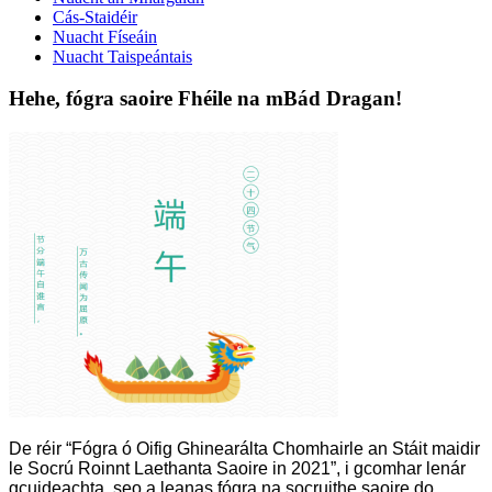
Cás-Staidéir
Nuacht Físeáin
Nuacht Taispeántais
Hehe, fógra saoire Fhéile na mBád Dragan!
De réir “Fógra ó Oifig Ghinearálta Chomhairle an Stáit maidir
le Socrú Roinnt Laethanta Saoire in 2021”, i gcomhar lenár
gcuideachta, seo a leanas fógra na socruithe saoire do