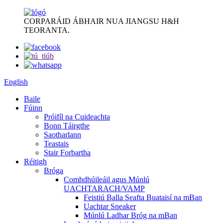
CORPARÁID ÁBHAIR NUA JIANGSU H&H
TEORANTA.
English
Baile
Fúinn
Próifíl na Cuideachta
Bonn Táirgthe
Saotharlann
Teastais
Stair Forbartha
Réitigh
Bróga
Comhdhúileáil agus Múnlú
UACHTARACH/VAMP
Feistiú Balla Seafta Buataisí na mBan
Uachtar Sneaker
Múnlú Ladhar Bróg na mBan