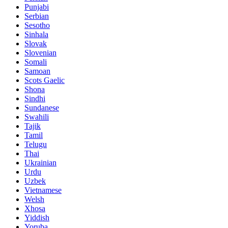
Punjabi
Serbian
Sesotho
Sinhala
Slovak
Slovenian
Somali
Samoan
Scots Gaelic
Shona
Sindhi
Sundanese
Swahili
Tajik
Tamil
Telugu
Thai
Ukrainian
Urdu
Uzbek
Vietnamese
Welsh
Xhosa
Yiddish
Yoruba