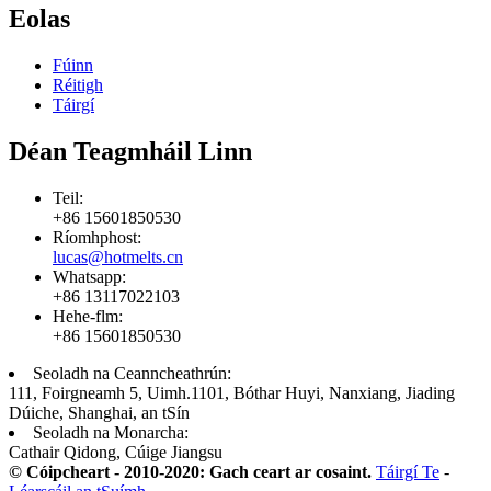
Eolas
Fúinn
Réitigh
Táirgí
Déan Teagmháil Linn
Teil:
+86 15601850530
Ríomhphost:
lucas@hotmelts.cn
Whatsapp:
+86 13117022103
Hehe-flm:
+86 15601850530
Seoladh na Ceanncheathrún:
111, Foirgneamh 5, Uimh.1101, Bóthar Huyi, Nanxiang, Jiading
Dúiche, Shanghai, an tSín
Seoladh na Monarcha:
Cathair Qidong, Cúige Jiangsu
© Cóipcheart - 2010-2020: Gach ceart ar cosaint.
Táirgí Te
-