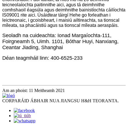
teicneolaíochta paitinnithe aici, agus tá deimhnithe
comhshaoil ​​éagsúla agus deimhnithe bainistíochta cáilíochta
IS09001 rite aici. Úsáidtear táirgí Hehe go forleathan i
leictreonaic, i gcoisbheart, i maisiú ailtireachta, sa tionscal
míleata, sa phacáistiú agus sa tionscal míleata aeraspáis.
Seoladh na cuideachta: Ionad Margaíochta-111,
Foirgneamh 5, Uimh. 1101, Bóthar Huyi, Nanxiang,
Ceantar Jiading, Shanghai
Déan teagmháil linn: 400-6525-233
Am an phoist: 11 Meitheamh 2021
CORPARÁID ÁBHAIR NUA JIANGSU H&H TEORANTA.