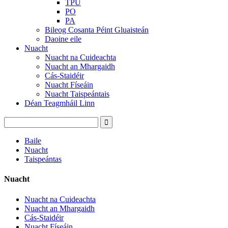
TPU
PO
PA
Bileog Cosanta Péint Gluaisteán
Daoine eile
Nuacht
Nuacht na Cuideachta
Nuacht an Mhargaidh
Cás-Staidéir
Nuacht Físeáin
Nuacht Taispeántais
Déan Teagmháil Linn
Baile
Nuacht
Taispeántas
Nuacht
Nuacht na Cuideachta
Nuacht an Mhargaidh
Cás-Staidéir
Nuacht Físeáin