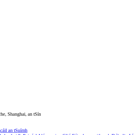
he, Shanghai, an tSín
cáil an tSuímh