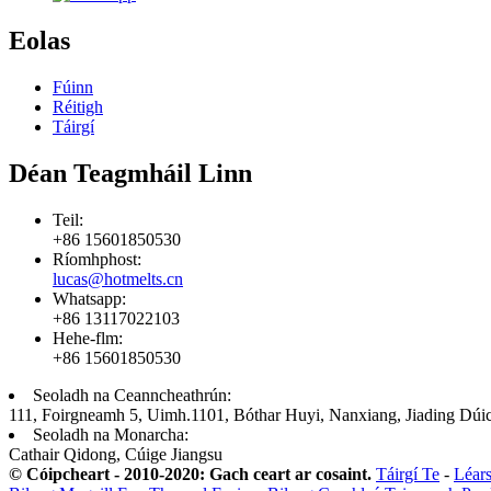
Eolas
Fúinn
Réitigh
Táirgí
Déan Teagmháil Linn
Teil:
+86 15601850530
Ríomhphost:
lucas@hotmelts.cn
Whatsapp:
+86 13117022103
Hehe-flm:
+86 15601850530
Seoladh na Ceanncheathrún:
111, Foirgneamh 5, Uimh.1101, Bóthar Huyi, Nanxiang, Jiading Dúic
Seoladh na Monarcha:
Cathair Qidong, Cúige Jiangsu
© Cóipcheart - 2010-2020: Gach ceart ar cosaint.
Táirgí Te
-
Léars