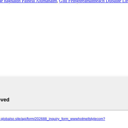
le haghaidh Painéal Alúmanaim
,
Gliú Féinghreamaitheach Dúbailte Lín