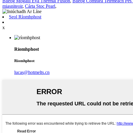
Bileog Mogaill Eva Thermal Fusion
,
Bileog Comhleá Teirmeach Pes 
miasniteoir
,
Cárta Stoc Pearl
,
Seol Ríomhphost
x
Ríomhphost
Ríomhphost
lucas@hotmelts.cn