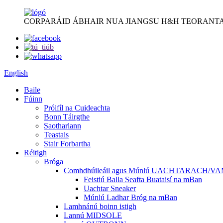
CORPARÁID ÁBHAIR NUA JIANGSU H&H TEORANTA
English
Baile
Fúinn
Próifíl na Cuideachta
Bonn Táirgthe
Saotharlann
Teastais
Stair Forbartha
Réitigh
Bróga
Comhdhúileáil agus Múnlú UACHTARACH/V
Feistiú Balla Seafta Buataisí na mBan
Uachtar Sneaker
Múnlú Ladhar Bróg na mBan
Lamhnánú boinn istigh
Lannú MIDSOLE