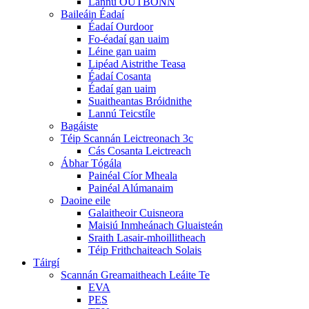
Lannú OUTBONN
Baileáin Éadaí
Éadaí Ourdoor
Fo-éadaí gan uaim
Léine gan uaim
Lipéad Aistrithe Teasa
Éadaí Cosanta
Éadaí gan uaim
Suaitheantas Bróidnithe
Lannú Teicstíle
Bagáiste
Téip Scannán Leictreonach 3c
Cás Cosanta Leictreach
Ábhar Tógála
Painéal Cíor Mheala
Painéal Alúmanaim
Daoine eile
Galaitheoir Cuisneora
Maisiú Inmheánach Gluaisteán
Sraith Lasair-mhoillitheach
Téip Frithchaiteach Solais
Táirgí
Scannán Greamaitheach Leáite Te
EVA
PES